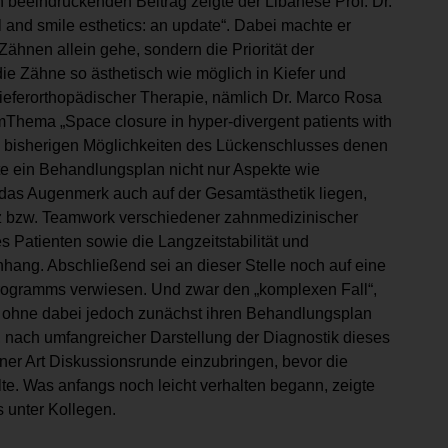
 beeindruckenden Beitrag zeigte der Libanese Prof. Dr.
 and smile esthetics: an update“. Dabei machte er
 Zähnen allein gehe, sondern die Priorität der
die Zähne so ästhetisch wie möglich in Kiefer und
 kieferorthopädischer Therapie, nämlich Dr. Marco Rosa
umThema „Space closure in hyper-divergent patients with
die bisherigen Möglichkeiten des Lückenschlusses denen
te ein Behandlungsplan nicht nur Aspekte wie
e das Augenmerk auch auf der Gesamtästhetik liegen,
tz bzw. Teamwork verschiedener zahnmedizinischer
s Patienten sowie die Langzeitstabilität und
ang. Abschließend sei an dieser Stelle noch auf eine
programms verwiesen. Und zwar den „komplexen Fall“,
lte, ohne dabei jedoch zunächst ihren Behandlungsplan
, nach umfangreicher Darstellung der Diagnostik dieses
ner Art Diskussionsrunde einzubringen, bevor die
te. Was anfangs noch leicht verhalten begann, zeigte
s unter Kollegen.