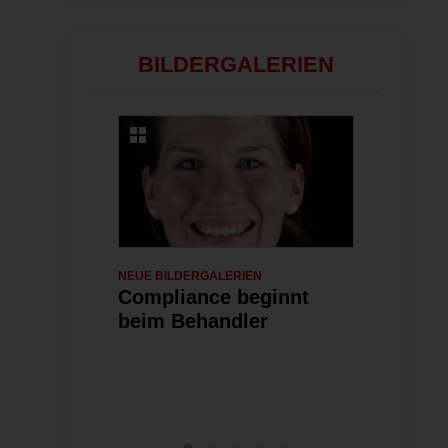
ändern
BILDERGALERIEN
NEUE BILDERGALERIEN
06.07.2026
NEUE BILDERG
Compliance beginnt
Indikatio
beim Behandler
kieferort
Behandlu