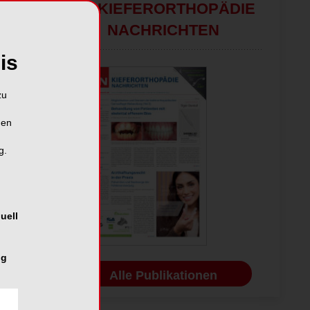
KN KIEFERORTHOPÄDIE
NACHRICHTEN
is
zu
hen
g.
uell
ng
Alle Publikationen