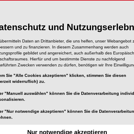
atenschutz und Nutzungserlebn
übermitteln Daten an Drittanbieter, die uns helfen, unser Webangebot 
bessern und zu finanzieren. In diesem Zusammenhang werden auch
zungsprofile gebildet und angereichert, auch außerhalb des Europäisc
tschaftsraumes. Hierfür und um bestimmte Dienste zu nachfolgend
geführten Zwecken verwenden zu dürfen, benötigen wir Ihre Einwilligun
em Sie "Alle Cookies akzeptieren" klicken, stimmen Sie diesen
erzeit widerruflich) zu.
Foto: © C. Pasold
er "Manuell auswählen" können Sie die Datenverarbeitung individ
sonalisieren.
erwochenende die 86. Wissenschaftliche
iese stand unter dem Motto „Neue Techniken, neue
er "Nur notwendige akzeptieren" können Sie die Datenverarbeitu
en „Skelettale Verankerung“ sowie der
ehnen.
Nur notwendige akzeptieren