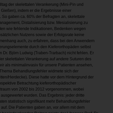
lltag der skelettalen Verankerung (Mini-Pin und
 Gießen), indem er die Ergebnisse einer
e. So gaben ca. 60% der Befragten an, skelettale
anagement, Distalisierung bzw. Mesialisierung zu
en wie fehlende Indikationen, Bedenken wegen
sätzlichen Nutzens sowie der Erfolgsrate keine
mmenhang auch, zu erfahren, dass bei den Anwendern
ankerungselemente durch den Kieferorthopäden selbst
in Dr. Björn Ludwig (Traben-Trarbach) nicht fehlen. Er
der skelettalen Verankerung auf andere Suturen des
ir als minimalinvasiv für unsere Patienten ansehen,
em Thema Behandlungsfehler widmete sich der
itten/Herdecke). Diese hatte vor dem Hintergrund der
ospektive Betrachtung kieferorthopädischer
eitraum von 2002 bis 2012 vorgenommen, wobei
 ausgewertet wurden. Das Ergebnis: jeder dritte
ten statistisch signifikant mehr Behandlungsfehler
auf. Die Patienten gaben an, vor allem mit dem