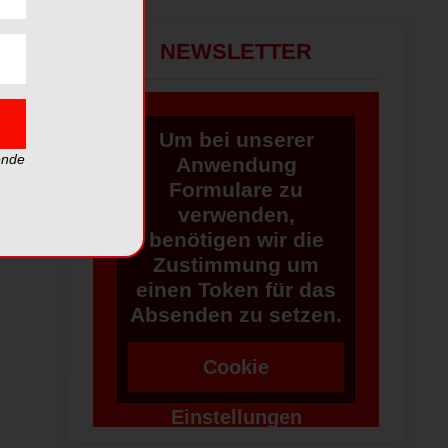
NEWSLETTER
Um bei unserer
ende
Anwendung
Formulare zu
verwenden,
benötigen wir die
Zustimmung um
einen Token für das
Absenden zu setzen.
Cookie
Einstellungen