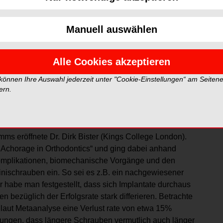
er Klinik für Kieferorthopädie der Universität des
r mit prominenten Rednern, wie dem saarländischen
Manuell auswählen
ent Univ.-Prof. Dr. Dr. Henning Schliephake,
 BDKVorsitzenden Dr. Gundi Mindermann, startete der
 Dieser verwies nicht nur auf viele interessante
Alle Cookies akzeptieren
ung „so einiges zu sagen haben“, sondern forderte die
m auch zu essen“. Denn „wer im Saarland nichts
 können Ihre Auswahl jederzeit unter "Cookie-Einstellungen“ am Seiten
ern.
ms eröffnete Dr. Dirk Bister (Kings College London).
ed Achorage in Orthodontics“ und ging dabei anhand
 Komplikationen, biomechanische Vorgänge und den
 Minischrauben ein. So sei es z.B. ein nachgewiesener
 habe man festgestellt, dass sich Implantate durchaus
bezüglich der Erfolgsrate stark differieren. Betrachte
laut Metaanalyse eine Verlust rate von etwa 15%
hungen, dass längere Schrauben vermutlich auch länger