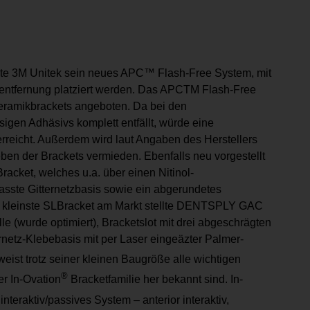
erte 3M Unitek sein neues APC™ Flash-Free System, mit
entfernung platziert werden. Das APCTM Flash-Free
amikbrackets angeboten. Da bei den
igen Adhäsivs komplett entfällt, würde eine
erreicht. Außerdem wird laut Angaben des Herstellers
en der Brackets vermieden. Ebenfalls neu vorgestellt
cket, welches u.a. über einen Nitinol-
ste Gitternetzbasis sowie ein abgerundetes
it kleinste SLBracket am Markt stellte DENTSPLY GAC
olle (wurde optimiert), Bracketslot mit drei abgeschrägten
rnetz-Klebebasis mit per Laser eingeäzter Palmer-
weist trotz seiner kleinen Baugröße alle wichtigen
®
er In-Ovation
Bracketfamilie her bekannt sind. In-
nteraktiv/passives System – anterior interaktiv,