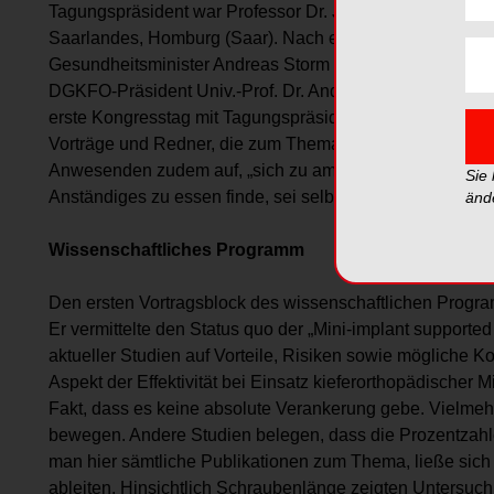
Tagungspräsident war Professor Dr. Jörg Lisson, Direktor d
Saarlandes, Homburg (Saar). Nach einer Eröffnungsfeie
Gesundheitsminister Andreas Storm (CDU), DGZMK-Präsid
DGKFO-Präsident Univ.-Prof. Dr. Andreas Jäger oder der
erste Kongresstag mit Tagungspräsident Professor Lisson.
Vorträge und Redner, die zum Thema skelettale Veranker
Anwesenden zudem auf, „sich zu amüsieren und vor alle
Sie
Anständiges zu essen finde, sei selber schuld“.
änd
Wissenschaftliches Programm
Den ersten Vortragsblock des wissenschaftlichen Program
Er vermittelte den Status quo der „Mini-implant support
aktueller Studien auf Vorteile, Risiken sowie mögliche
Aspekt der Effektivität bei Einsatz kieferorthopädischer
Fakt, dass es keine absolute Verankerung gebe. Vielmehr
bewegen. Andere Studien belegen, dass die Prozentzahlen 
man hier sämtliche Publikationen zum Thema, ließe sich 
ableiten. Hinsichtlich Schraubenlänge zeigten Untersuc