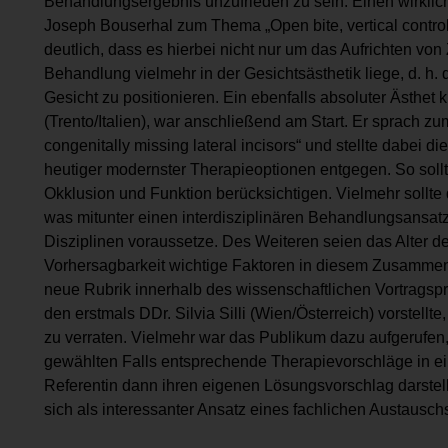
Behandlungsergebnis unzufrieden zu sein. Einen wirklich
Joseph Bouserhal zum Thema „Open bite, vertical control
deutlich, dass es hierbei nicht nur um das Aufrichten von
Behandlung vielmehr in der Gesichtsästhetik liege, d. h. 
Gesicht zu positionieren. Ein ebenfalls absoluter Ästhet
(Trento/Italien), war anschließend am Start. Er sprach z
congenitally missing lateral incisors“ und stellte dabei 
heutiger modernster Therapieoptionen entgegen. So soll
Okklusion und Funktion berücksichtigen. Vielmehr sollt
was mitunter einen interdisziplinären Behandlungsansa
Disziplinen voraussetze. Des Weiteren seien das Alter de
Vorhersagbarkeit wichtige Faktoren in diesem Zusammenh
neue Rubrik innerhalb des wissenschaftlichen Vortrags
den erstmals DDr. Silvia Silli (Wien/Österreich) vorstel
zu verraten. Vielmehr war das Publikum dazu aufgerufen
gewählten Falls entsprechende Therapievorschläge in ei
Referentin dann ihren eigenen Lösungsvorschlag darstell
sich als interessanter Ansatz eines fachlichen Austausch