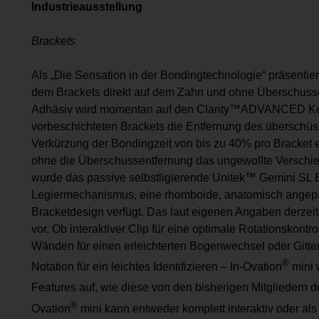
Industrieausstellung
Brackets
Als „Die Sensation in der Bondingtechnologie“ präsenti
dem Brackets direkt auf dem Zahn und ohne Überschuss
Adhäsiv wird momentan auf den Clarity™ADVANCED Ker
vorbeschichteten Brackets die Entfernung des überschüss
Verkürzung der Bondingzeit von bis zu 40% pro Bracket 
ohne die Überschussentfernung das ungewollte Verschieb
wurde das passive selbstligierende Unitek™ Gemini SL Bra
Legiermechanismus, eine rhomboide, anatomisch angepas
Bracketdesign verfügt. Das laut eigenen Angaben derze
vor. Ob interaktiver Clip für eine optimale Rotationskontr
Wänden für einen erleichterten Bogenwechsel oder Gitte
®
Notation für ein leichtes Identifizieren – In-Ovation
mini 
Features auf, wie diese von den bisherigen Mitgliedern d
®
Ovation
mini kann entweder komplett interaktiv oder als i