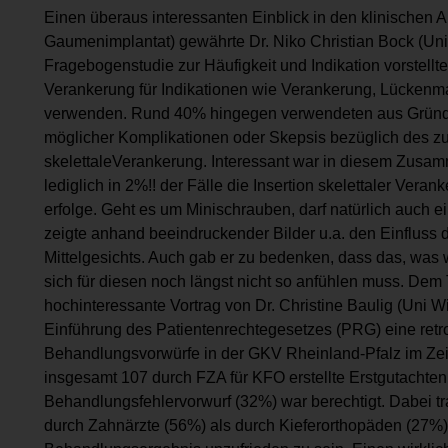
Einen überaus interessanten Einblick in den klinischen A
Gaumenimplantat) gewährte Dr. Niko Christian Bock (Uni
Fragebogenstudie zur Häufigkeit und Indikation vorstellt
Verankerung für Indikationen wie Verankerung, Lückenm
verwenden. Rund 40% hingegen verwendeten aus Gründ
möglicher Komplikationen oder Skepsis bezüglich des zu
skelettaleVerankerung. Interessant war in diesem Zusa
lediglich in 2%!! der Fälle die Insertion skelettaler Ver
erfolge. Geht es um Minischrauben, darf natürlich auch e
zeigte anhand beeindruckender Bilder u.a. den Einfluss 
Mittelgesichts. Auch gab er zu bedenken, dass das, was w
sich für diesen noch längst nicht so anfühlen muss. D
hochinteressante Vortrag von Dr. Christine Baulig (Uni W
Einführung des Patientenrechtegesetzes (PRG) eine retr
Behandlungsvorwürfe in der GKV Rheinland-Pfalz im Z
insgesamt 107 durch FZA für KFO erstellte Erstgutachten
Behandlungsfehlervorwurf (32%) war berechtigt. Dabei tra
durch Zahnärzte (56%) als durch Kieferorthopäden (27%) 