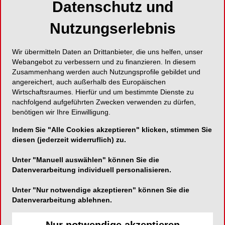
Datenschutz und
normalen biologischen oder krankhaften Prozess
im Körper hinweisen können. In der
Nutzungserlebnis
Parodontologie setzen die klassischen
Mundhygieneparameter Plaque Index und
Wir übermitteln Daten an Drittanbieter, die uns helfen, unser
Gingiva Index (zu) früh an, auch wenn Plaque und
Webangebot zu verbessern und zu finanzieren. In diesem
die durch sie verursachte Gingivitis bereits ein
Zusammenhang werden auch Nutzungsprofile gebildet und
Risiko für eine Parodontitis darstellen und daher
angereichert, auch außerhalb des Europäischen
Wirtschaftsraumes. Hierfür und um bestimmte Dienste zu
die regelmäßige Erhebung sinnvoll ist. Spezielle
nachfolgend aufgeführten Zwecken verwenden zu dürfen,
parodontologische Indizes, wie Sondierungstiefe,
benötigen wir Ihre Einwilligung.
Rezession oder Knochenabbau im Röntgenbild,
Indem Sie "Alle Cookies akzeptieren" klicken, stimmen Sie
zeigen bereits die Manifestation einer Parodontitis
diesen (jederzeit widerruflich) zu.
und setzen damit zu spät an. Ein Bluten auf
Sondieren (BOP +) in einer Tasche >5mm
Unter "Manuell auswählen" können Sie die
Sondierungstiefe ist prinzipiell ein guter Indikator
Datenverarbeitung individuell personalisieren.
für die Aktivität einer Tasche und damit auch für
Unter "Nur notwendige akzeptieren" können Sie die
das Fortschreiten der Erkrankung (weiteren
Datenverarbeitung ablehnen.
Knochenabbau). Eine Aktivität der Tasche wird
dabei allerdings über den „Umweg“ einer Blutung