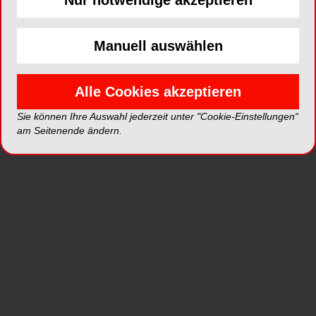
Nur notwendige akzeptieren
gemessen, was oftmals fehlerbehaftet ist.
MMP-8 ist ein typischer Biomarker der
Parodontologie. Es handelt sich in diesem Fall
Manuell auswählen
um ein körpereigenes ­Enzym, welches früh
während der parodontalen Entzündung vom
körpereigenen Immunsystem aktiviert wird und
Alle Cookies akzeptieren
Gewebe zerstört, um den Immunzellen den Weg
Sie können Ihre Auswahl jederzeit unter "Cookie-Einstellungen“
zum Infektionsherd zu ebnen. Durch den
am Seitenende ändern.
Nachweis hoher aMMP-8-Werte kann
parodontaler Gewebeabbau erkannt werden,
noch bevor klinische Zeichen sichtbar werden. Zu
diesem frühen Zeitpunkt ist der Abbauprozess in
der Regel reversibel und kann mit geeigneten
Maßnahmen frühzeitig aufgehalten werden.
Welches sind Patientengruppen für einen
Biomarkertest?