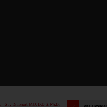
rian Guy Draenert, M.D. D.D.S. Ph.D.
Vita anzeige