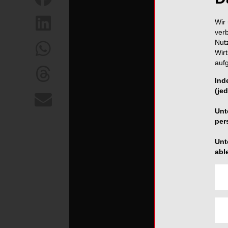
Wir 
ver
Nut
Wir
auf
Ind
(jed
Unt
per
Unt
abl