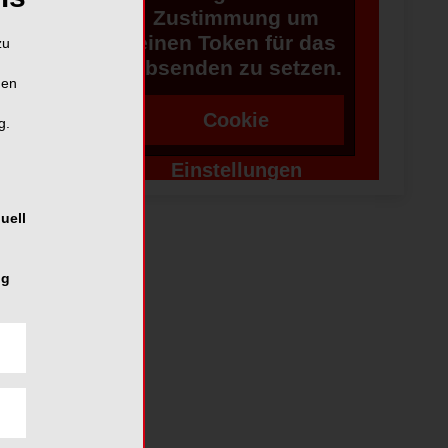
Zustimmung um
einen Token für das
zu
Absenden zu setzen.
hen
Cookie
g.
Einstellungen
ändern
uell
ng