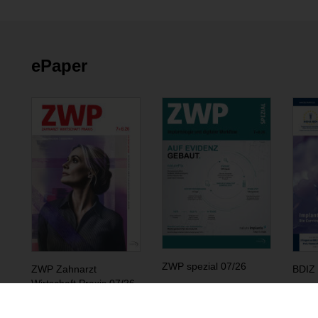
ePaper
ZWP spezial 07/26
ZWP Zahnarzt
BDIZ 
Wirtschaft Praxis 07/26