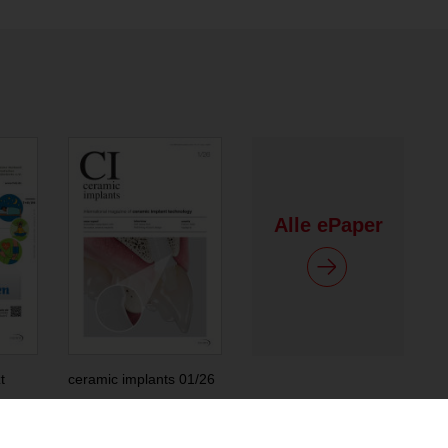
Alle ePaper
t
ceramic implants 01/26