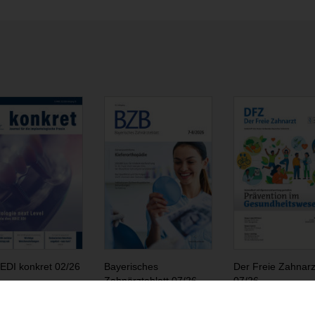
EDI konkret 02/26
Bayerisches
Der Freie Zahnarz
Zahnärzteblatt 07/26
07/26