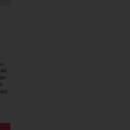
au
die
der
on
iert