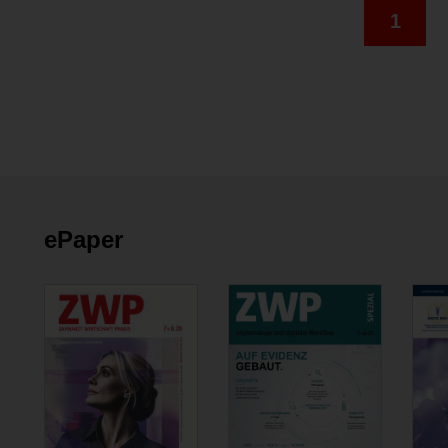
1
ePaper