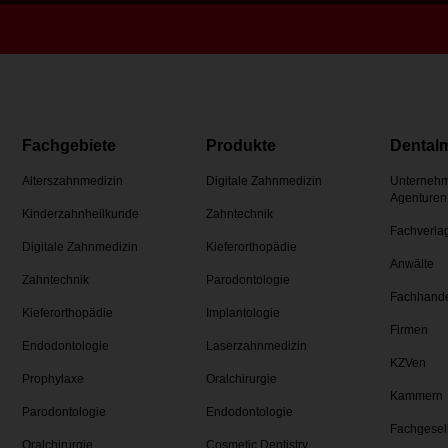
Fachgebiete
Produkte
Dental
Alterszahnmedizin
Digitale Zahnmedizin
Unternehm
Agenturen
Kinderzahnheilkunde
Zahntechnik
Fachverla
Digitale Zahnmedizin
Kieferorthopädie
Anwälte
Zahntechnik
Parodontologie
Fachhand
Kieferorthopädie
Implantologie
Firmen
Endodontologie
Laserzahnmedizin
KZVen
Prophylaxe
Oralchirurgie
Kammern
Parodontologie
Endodontologie
Fachgesel
Oralchirurgie
Cosmetic Dentistry