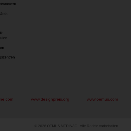
skammern
bände
ik
hulen
ten
gszentren
une.com
www.designpreis.org
www.oemus.com
© 2026 OEMUS MEDIA AG - Alle Rechte vorbehalten