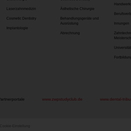
Handwerk
Laserzahnmedizin
Ästhetische Chirurgie
Berufsver
Cosmetic Dentistry
Behandlungsgeräte und
Ausrüstung
Innungen
Implantologie
Abrechnung
Zahntechn
Meistersc
Universitä
Fortbildun
artnerportale
www.zwpstudyclub.de
www.dental-trib
Cookie-Einstellung