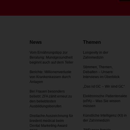
News
Themen
Vom Ernährungstipp zur
Longevity in der
Beratung: Mundgesundheit
Zahnmedizin
beginnt auch auf dem Teller
Stimmen, Themen,
Berichte: Millionenverluste
Debatten – Unsere
von Krankenkassen durch
Interviews im Überblick
Anlagen
„Das ist GC – Wir sind GC“
Bei Frauen besonders
Elektronische Patientenakte
beliebt: ZFA zählt erneut zu
(ePA) – Was Sie wissen
den beliebtesten
müssen
Ausbildungsberufen
Künstliche Intelligenz (KI) in
Dreifache Auszeichnung für
der Zahnmedizin
bredent medical beim
Dental Marketing Award