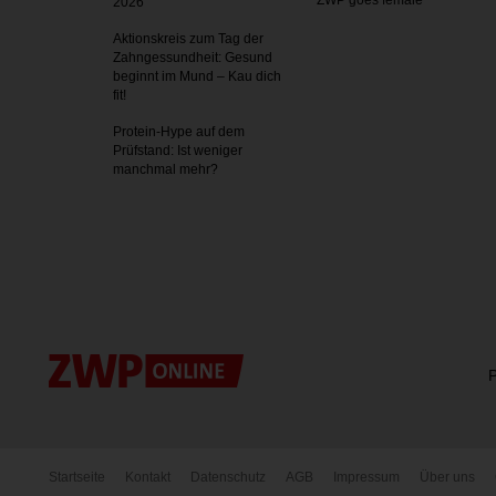
ZWP goes female
2026
Aktionskreis zum Tag der
Zahnges­sundheit: Gesund
beginnt im Mund – Kau dich
fit!
Protein-Hype auf dem
Prüfstand: Ist weniger
manchmal mehr?
P
Startseite
Kontakt
Datenschutz
AGB
Impressum
Über uns