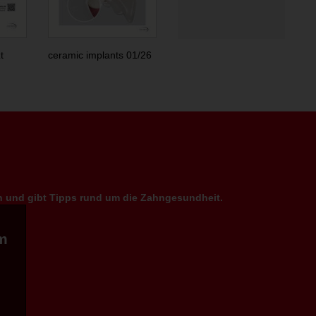
t
ceramic implants 01/26
en und gibt Tipps rund um die Zahngesundheit.
m