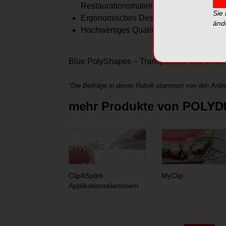
Restaurationsmaterialien
Sie
Ergonomisches Design: Äußerst leicht, 
änd
Hochwertiges Qualitätsmaterial: Kompos
Blue PolyShapes – Transparente Instrumente 
*Die Beiträge in dieser Rubrik stammen von den Anbie
mehr Produkte von POLYD
Clip&Splint
MyClip
Applikationsklammern