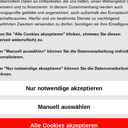
übermitteln Daten an Drittanbieter, die uns helfen, unser Webangebot 
bessern und zu finanzieren. In diesem Zusammenhang werden auch
zungsprofile gebildet und angereichert, auch außerhalb des Europäisc
tschaftsraumes. Hierfür und um bestimmte Dienste zu nachfolgend
geführten Zwecken verwenden zu dürfen, benötigen wir Ihre Einwilligun
em Sie "Alle Cookies akzeptieren" klicken, stimmen Sie diesen
ech-Kunststoff. Das Set enthält zwei doppelendige
erzeit widerruflich) zu.
 von Kompositen. Die unterschiedlichen Spitzen
rung einer Klasse II-Füllung zu ermöglichen.
er "Manuell auswählen" können Sie die Datenverarbeitung individ
rt, dass sich perfekte Kontaktpunkte ergeben und das
sonalisieren.
resst werden kann.
er "Nur notwendige akzeptieren" können Sie die Datenverarbeitu
ehnen.
Nur notwendige akzeptieren
 Resistenter Hightech-Kunststoff, geeignet für
Manuell auswählen
 garantiert optimale Lichtweiterleitung
hen Kontrast zu den Zähnen bzw.
Alle Cookies akzeptieren