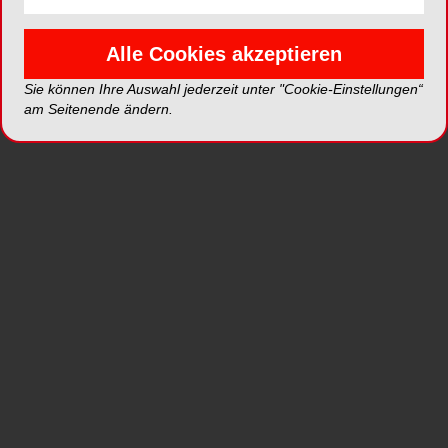
LumiContrast ist eine innovative Teilmatrize; das
Resultat jahrelanger Forschungs- und
Entwicklungsarbeit zusammen mit zahnärztlichen
Alle Cookies akzeptieren
Spezialisten aus aller Welt unter Verwendung von
Sie können Ihre Auswahl jederzeit unter "Cookie-Einstellungen“
Materialien, die hohen Standards in der
am Seitenende ändern.
Zahnheilkunde gerecht werden. Es wurden
Parameter wie Licht („Lumi“) und Kontrast
(„Contrast“) berücksichtigt, um die beste Lösung
für die Augen zu entwickeln: eine innovative
Teilmatrize, die die Augen vor unnötigem von
Reflektionen und fehlendem Kontrast
verursachtem Stress schützt.
Dank der matten, blauen Oberfläche zeichnet sich
diese Matrize durch eine geringe Reflektion und
somit einen ausbleibenden Blendungseffekt aus.
Außerdem ist ein hoher Kontrast zwischen