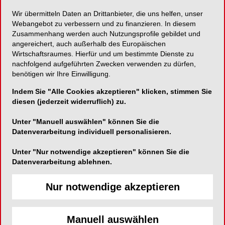
Wir übermitteln Daten an Drittanbieter, die uns helfen, unser
Überragender Schutz der Augen durch innovative
Webangebot zu verbessern und zu finanzieren. In diesem
Teilmatrize!
Zusammenhang werden auch Nutzungsprofile gebildet und
angereichert, auch außerhalb des Europäischen
Wirtschaftsraumes. Hierfür und um bestimmte Dienste zu
nachfolgend aufgeführten Zwecken verwenden zu dürfen,
benötigen wir Ihre Einwilligung.
POLYDENTIA SA
Indem Sie "Alle Cookies akzeptieren" klicken, stimmen Sie
Via Cantonale 47
diesen (jederzeit widerruflich) zu.
6805 Mezzovico
Unter "Manuell auswählen" können Sie die
Telefon:
+49 (0)7641 55345
Datenverarbeitung individuell personalisieren.
Fax:
+49 (0)7641 7663
Unter "Nur notwendige akzeptieren" können Sie die
E-Mail:
Datenverarbeitung ablehnen.
Nur notwendige akzeptieren
Manuell auswählen