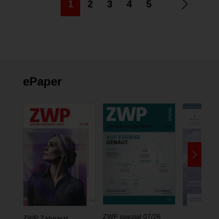
1
2
3
4
5
ePaper
ZWP spezial 07/26
ZWP Zahnarzt