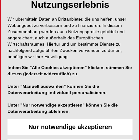
Nutzungserlebnis
Love your gums
Wir übermitteln Daten an Drittanbieter, die uns helfen, unser
Webangebot zu verbessern und zu finanzieren. In diesem
Zusammenhang werden auch Nutzungsprofile gebildet und
angereichert, auch außerhalb des Europäischen
Curaden AG
Wirtschaftsraumes. Hierfür und um bestimmte Dienste zu
nachfolgend aufgeführten Zwecken verwenden zu dürfen,
Postfach 1063
benötigen wir Ihre Einwilligung.
CH-6010 Kriens
Indem Sie "Alle Cookies akzeptieren" klicken, stimmen Sie
Telefon:
+41 (0)44 744 46 46
diesen (jederzeit widerruflich) zu.
Fax:
+41 (0)44 744 46 48
Unter "Manuell auswählen" können Sie die
E-Mail:
contact@curaprox.ch
Datenverarbeitung individuell personalisieren.
Website:
http://www.curaden.ch
Unter "Nur notwendige akzeptieren" können Sie die
Datenverarbeitung ablehnen.
Nur notwendige akzeptieren