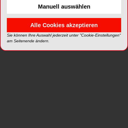
Curaprox – die Schweizer Marke für
Manuell auswählen
Mundgesundheit erreicht mit der neuen CS 12460
die Rekordzahl von 12.460 Borsten. Die Bürsten
von Curaprox sind bereits für ihre hohe Effizienz,
Alle Cookies akzeptieren
Qualität und unvergleichliche Sanftheit berühmt.
Die CS 12460 verleiht diesen Eigenschaften
Sie können Ihre Auswahl jederzeit unter "Cookie-Einstellungen“
am Seitenende ändern.
jedoch eine ganz neue Dimension.
Eine Rekordzahl an
Borsten
CS 12460 steht für 12.460 ultrasanfte
CurenFilamente, die Ihre Zähne und Ihr Zahnfl
eisch effizient und schonend reinigen und ein
seidenglattes Gefühl von Sauberkeit hinterlassen.
Die Borsten sind dank der patentierten Curen-
Technologie vollkommen elastisch und nehmen
kein Wasser auf. Sie behalten daher ihre volle