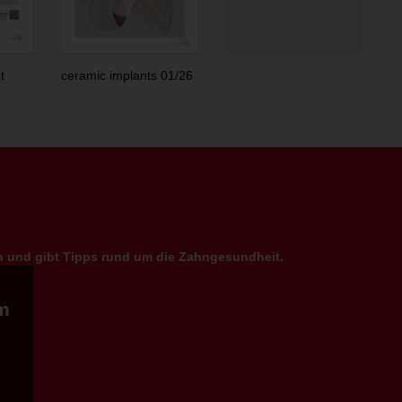
t
ceramic implants 01/26
en und gibt Tipps rund um die Zahngesundheit.
m