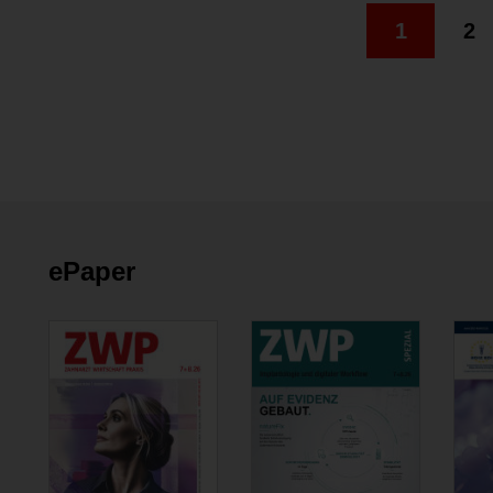
1
2
ePaper