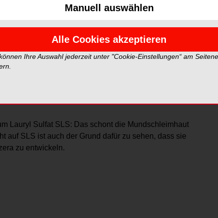
Manuell auswählen
peroxidase-System: Die Enzyme dieses Systems
antivirale Wirkung des Speichels.
Alle Cookies akzeptieren
 können Ihre Auswahl jederzeit unter "Cookie-Einstellungen“ am Seiten
ern.
ium Lauryl Sulfat SLS: Das schont die Mundschleimhaut
icht auf SLS ist auch der Grund dafür zu sehen, dass sie
lzera zu entwickeln.