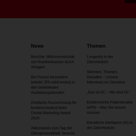
News
Themen
Berichte: Millionenverluste
Longevity in der
von Krankenkassen durch
Zahnmedizin
Anlagen
Stimmen, Themen,
Bei Frauen besonders
Debatten – Unsere
beliebt: ZFA zählt erneut zu
Interviews im Überblick
den beliebtesten
„Das ist GC – Wir sind GC“
Ausbildungsberufen
Elektronische Patientenakte
Dreifache Auszeichnung für
(ePA) – Was Sie wissen
bredent medical beim
müssen
Dental Marketing Award
2026
Künstliche Intelligenz (KI) in
der Zahnmedizin
Aktionskreis zum Tag der
Zahnges­sundheit: Gesund