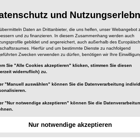
atenschutz und Nutzungserlebn
übermitteln Daten an Drittanbieter, die uns helfen, unser Webangebot 
bessern und zu finanzieren. In diesem Zusammenhang werden auch
zungsprofile gebildet und angereichert, auch außerhalb des Europäisc
esundheitsprofis Curaprox aus Kriens wird in drei
tschaftsraumes. Hierfür und um bestimmte Dienste zu nachfolgend
geführten Zwecken verwenden zu dürfen, benötigen wir Ihre Einwilligun
n sich hinsichtlich ihres Gehalts an Fluorid und an
tisches System, das die Schutzwirkung des Speichels
em Sie "Alle Cookies akzeptieren" klicken, stimmen Sie diesen
e drei Zahnpasten auf Sodium Lauryl Sulfat. Dieser
erzeit widerruflich) zu.
igen Mint-Ölen sollen eine positive Wirkung bei
er "Manuell auswählen" können Sie die Datenverarbeitung individ
eispiel bei Aphthen, haben. Alle Enzycal sind in der
sonalisieren.
er "Nur notwendige akzeptieren" können Sie die Datenverarbeitu
ehnen.
Nur notwendige akzeptieren