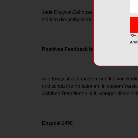
Jede Enzycal-Zahnpasta enthält das Lacto
stärken die antibakterielle, antifugale und 
Sie
änd
Positives Feedback bei Aphthen
Alle Enzycal-Zahnpasten sind frei von Sod
und schützt vor Irritationen. In diesem Verz
Aphthen-Betroffenen hilft, weniger dieser U
Enzycal 1450