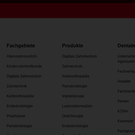
Fachgebiete
Produkte
Dental
Alterszahnmedizin
Digitale Zahnmedizin
Unternehm
Agenturen
Kinderzahnheilkunde
Zahntechnik
Fachverla
Digitale Zahnmedizin
Kieferorthopädie
Anwälte
Zahntechnik
Parodontologie
Fachhand
Kieferorthopädie
Implantologie
Firmen
Endodontologie
Laserzahnmedizin
KZVen
Prophylaxe
Oralchirurgie
Kammern
Parodontologie
Endodontologie
Fachgesel