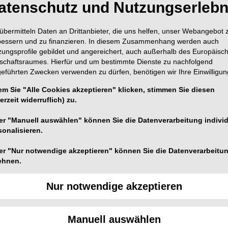
atenschutz und Nutzungserlebn
übermitteln Daten an Drittanbieter, die uns helfen, unser Webangebot 
bessern und zu finanzieren. In diesem Zusammenhang werden auch
zungsprofile gebildet und angereichert, auch außerhalb des Europäisc
tschaftsraumes. Hierfür und um bestimmte Dienste zu nachfolgend
geführten Zwecken verwenden zu dürfen, benötigen wir Ihre Einwilligun
chweizer Mundgesundheits-Marke Curaprox ist eine
z: über 7.000 besonders feine Borsten finden auf dem
em Sie "Alle Cookies akzeptieren" klicken, stimmen Sie diesen
erzeit widerruflich) zu.
rd auch erwachsenen Putzern Freude bereiten, die eine
er "Manuell auswählen" können Sie die Datenverarbeitung individ
sonalisieren.
er "Nur notwendige akzeptieren" können Sie die Datenverarbeitu
ehnen.
und man erkennt sofort, dass sie von Curaprox ist: Sie
chweizer Mundgesundheits-Marke, die CS 5460 ultra
Nur notwendige akzeptieren
Manuell auswählen