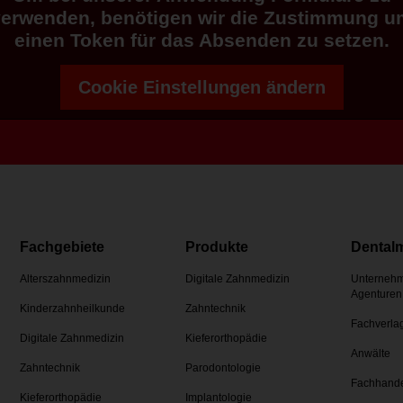
verwenden, benötigen wir die Zustimmung u
einen Token für das Absenden zu setzen.
Cookie Einstellungen ändern
Fachgebiete
Produkte
Dental
Alterszahnmedizin
Digitale Zahnmedizin
Unternehm
Agenturen
Kinderzahnheilkunde
Zahntechnik
Fachverla
Digitale Zahnmedizin
Kieferorthopädie
Anwälte
Zahntechnik
Parodontologie
Fachhand
Kieferorthopädie
Implantologie