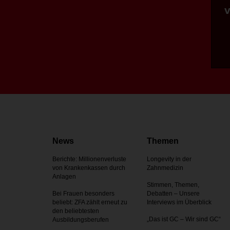
News
Themen
Berichte: Millionenverluste
Longevity in der
von Krankenkassen durch
Zahnmedizin
Anlagen
Stimmen, Themen,
Bei Frauen besonders
Debatten – Unsere
beliebt: ZFA zählt erneut zu
Interviews im Überblick
den beliebtesten
„Das ist GC – Wir sind GC“
Ausbildungsberufen