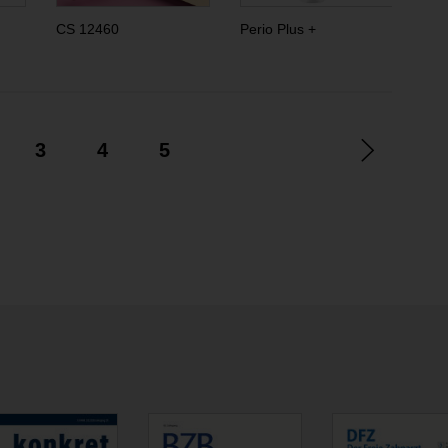
CS 12460
Perio Plus +
Hyd
3
4
5