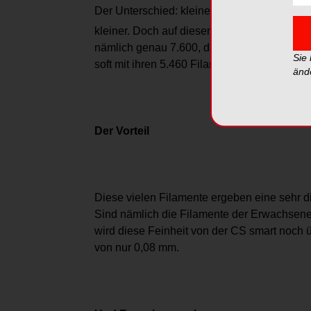
Der Unterschied: kleiner und handlicher, nic
kleiner. Doch auf diesem Bürstenkopf hat e
nämlich genau 7.600, das sind über 2.000 
Sie
soft mit ihren 5.460 Filamenten hat.
änd
Der Vorteil
Diese vielen Filamente ergeben eine sehr d
Sind nämlich die Filamente der Erwachsene
wird diese Feinheit von der CS smart noch 
von nur 0,08 mm.