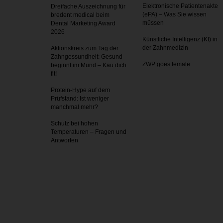
Elektronische Patientenakte
Dreifache Auszeichnung für
(ePA) – Was Sie wissen
bredent medical beim
müssen
Dental Marketing Award
2026
Künstliche Intelligenz (KI) in
der Zahnmedizin
Aktionskreis zum Tag der
Zahnges­sundheit: Gesund
ZWP goes female
beginnt im Mund – Kau dich
fit!
Protein-Hype auf dem
Prüfstand: Ist weniger
manchmal mehr?
Schutz bei hohen
Temperaturen – Fragen und
Antworten