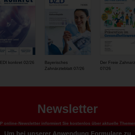
EDI konkret 02/26
Bayerisches
Der Freie Zahnarz
Zahnärzteblatt 07/26
07/26
Newsletter
 online-Newsletter informiert Sie kostenlos über aktuelle Them
Um bei unserer Anwendung Formulare zu