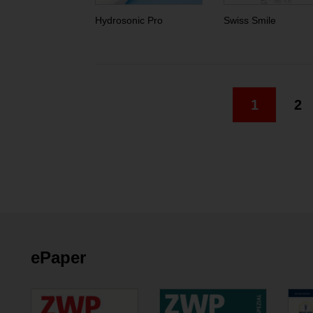
Hydrosonic Pro
Swiss Smile
1
2
ePaper