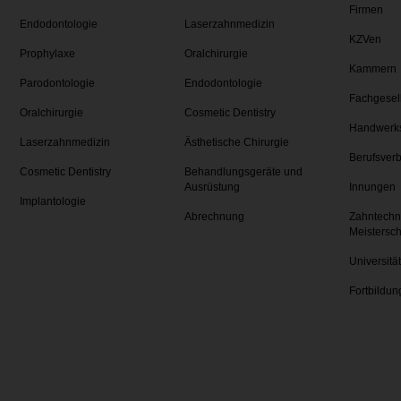
Firmen
Endodontologie
Laserzahnmedizin
KZVen
Prophylaxe
Oralchirurgie
Kammern
Parodontologie
Endodontologie
Fachgesel
Oralchirurgie
Cosmetic Dentistry
Handwerk
Laserzahnmedizin
Ästhetische Chirurgie
Berufsver
Cosmetic Dentistry
Behandlungsgeräte und
Ausrüstung
Innungen
Implantologie
Abrechnung
Zahntechn
Meistersc
Universitä
Fortbildun