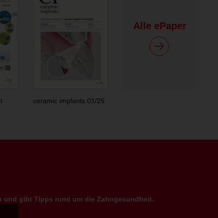
Alle ePaper
t
ceramic implants 01/26
en und gibt Tipps rund um die Zahngesundheit.