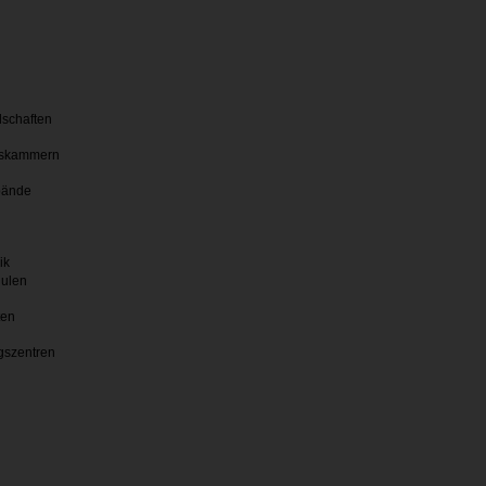
lschaften
skammern
bände
ik
hulen
ten
gszentren