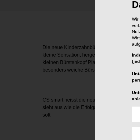
D
Wir 
ver
Nut
Wir
auf
Die neue Kinderzahnbürste CS smart der S
kleine Sensation, hergestellt in der Schwei
Ind
(jed
kleinen Bürstenkopf Platz. Die CS smart wi
besonders weiche Bürste bevorzugen.
Unt
per
Unt
abl
CS smart heisst die neue Kinderzahnbürste, 
sieht aus wie die Erfolgszahnbürste der S
soft.