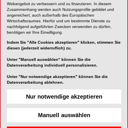
Webangebot zu verbessern und zu finanzieren. In diesem
Zusammenhang werden auch Nutzungsprofile gebildet und
Neues Matrizensystem für Primärzähne!
angereichert, auch außerhalb des Europäischen
Wirtschaftsraumes. Hierfür und um bestimmte Dienste zu
nachfolgend aufgeführten Zwecken verwenden zu dürfen,
benötigen wir Ihre Einwilligung.
DIRECTA AB
Indem Sie "Alle Cookies akzeptieren" klicken, stimmen Sie
Hammergutstr. 11
diesen (jederzeit widerruflich) zu.
92245 Kümmersbruck
Unter "Manuell auswählen" können Sie die
Telefon:
+49 171 530 81 53
Datenverarbeitung individuell personalisieren.
Fax:
Unter "Nur notwendige akzeptieren" können Sie die
E-Mail:
info@directadental.com
Datenverarbeitung ablehnen.
Website:
http://www.directadental.com/
Nur notwendige akzeptieren
Manuell auswählen