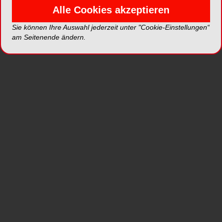
FenderPrime: Präparationsschutz und Matrize
Alle Cookies akzeptieren
für Milchzähne
Sie können Ihre Auswahl jederzeit unter "Cookie-Einstellungen“
Füllungen der Klasse II sind häufigein
am Seitenende ändern.
zeitraubendes und aufwendiges Verfahren,
besonders bei der Behandlung von Kindern.
DIRECTA AB bietet mit FenderPrime eine
einzigartige Lösung: Eine Kombination aus
Präparationsschutz und Sektionalmatrize für
Klasse II-Füllungen von
Milchzähnen. FenderMate Primary ermöglicht
eine schnelle, unkomplizierte und sichere
Behandlung von Milchzähnen. FenderMate
Primary ist ein Kunststoffkeil mit einem Stahlblech
zum Platzieren in enge Approximalräume. Die
„Bootsform“ der Spitze ermöglicht ein
Zusammendrücken der Gingiva, ohne diese zu
beschädigen, und reduziert das Blutungsrisiko.
Vor dem Füllvorgang lassensich Keil und Blech