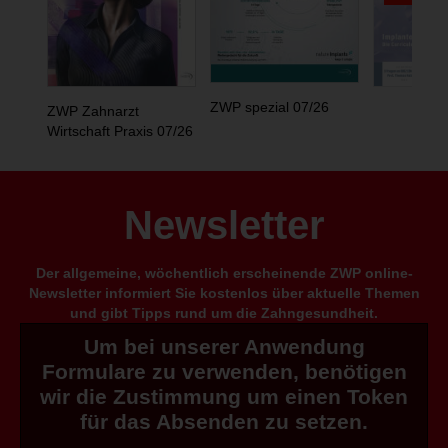
ZWP spezial 07/26
ZWP Zahnarzt
Wirtschaft Praxis 07/26
Newsletter
Der allgemeine, wöchentlich erscheinende ZWP online-
Newsletter informiert Sie kostenlos über aktuelle Themen
und gibt Tipps rund um die Zahngesundheit.
Um bei unserer Anwendung
Formulare zu verwenden, benötigen
wir die Zustimmung um einen Token
für das Absenden zu setzen.