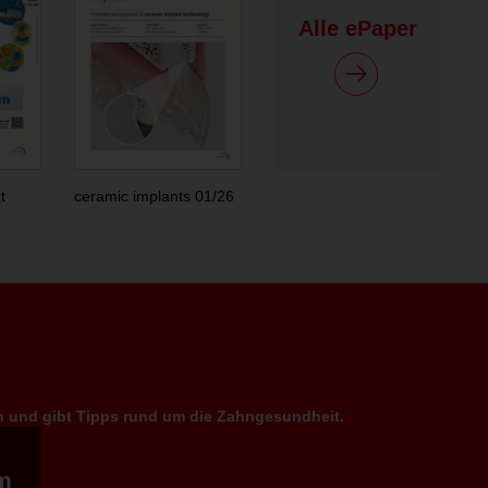
Alle ePaper
t
ceramic implants 01/26
en und gibt Tipps rund um die Zahngesundheit.
m