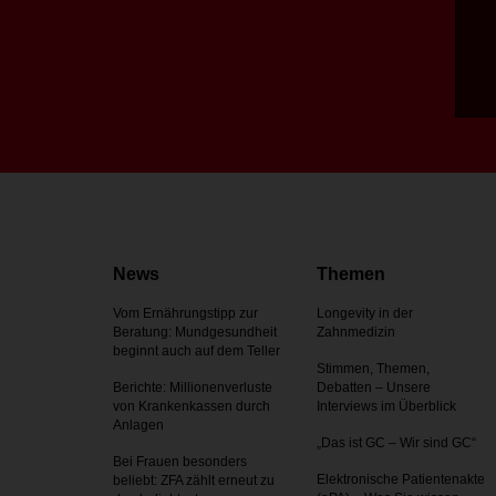
News
Themen
Vom Ernährungstipp zur
Longevity in der
Beratung: Mundgesundheit
Zahnmedizin
beginnt auch auf dem Teller
Stimmen, Themen,
Berichte: Millionenverluste
Debatten – Unsere
von Krankenkassen durch
Interviews im Überblick
Anlagen
„Das ist GC – Wir sind GC“
Bei Frauen besonders
Elektronische Patientenakte
beliebt: ZFA zählt erneut zu