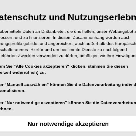
atenschutz und Nutzungserlebn
übermitteln Daten an Drittanbieter, die uns helfen, unser Webangebot 
bessern und zu finanzieren. In diesem Zusammenhang werden auch
zungsprofile gebildet und angereichert, auch außerhalb des Europäisc
ert Kosten, Zeit und schafft die Bedingungen für
tschaftsraumes. Hierfür und um bestimmte Dienste zu nachfolgend
tion undDesinfektion.
geführten Zwecken verwenden zu dürfen, benötigen wir Ihre Einwilligun
em Sie "Alle Cookies akzeptieren" klicken, stimmen Sie diesen
xen ist das Vorhandensein von zu vielen Instrumenten.
erzeit widerruflich) zu.
 behalten und sicherzustellen, dass die Lager- und
ck-/Einpackbedingungen aufrechterhalten werden, sind
er "Manuell auswählen" können Sie die Datenverarbeitung individ
en notwendig. Ein stark mit mikrobiologischem Material
sonalisieren.
terilisieren sein als ein weniger kontaminierter
er "Nur notwendige akzeptieren" können Sie die Datenverarbeitu
s jeden Dekontaminationsverfahrens ist daher eine
ehnen.
ktionsverfahren einher- oder diesen vorausgehen sollte.
nd Sterilisation wird vom Design der verwendeten
Nur notwendige akzeptieren
t zu Schattenwirkungen kommen, sodass die Instrumente
t noch in einem Ultraschallbad richtig gereinigt