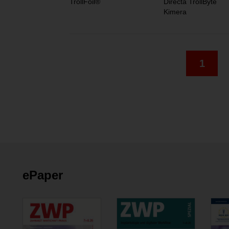
TrollFoil®
Directa TrollByte
Kimera
1
ePaper