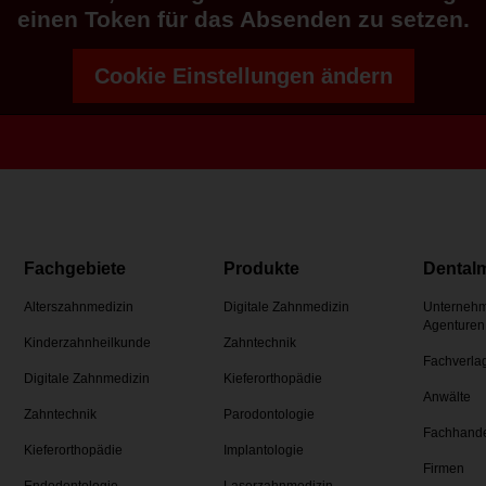
einen Token für das Absenden zu setzen.
Cookie Einstellungen ändern
Fachgebiete
Produkte
Dental
Alterszahnmedizin
Digitale Zahnmedizin
Unternehm
Agenturen
Kinderzahnheilkunde
Zahntechnik
Fachverla
Digitale Zahnmedizin
Kieferorthopädie
Anwälte
Zahntechnik
Parodontologie
Fachhand
Kieferorthopädie
Implantologie
Firmen