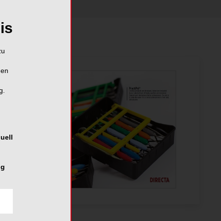
is
zu
hen
g.
uell
ng