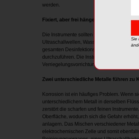
werden.
Fixiert, aber frei hängend
Die Instrumente sollten frei hängend, aber de
Sie
Ultraschallwellen, Wasserstrahler und Dampf
änd
gesamten Desinfektions- und Sterilisationsv
durchzuführen. Die Instrumente sollten kein
Verriegelungsvorrichtung haben. Ein Kontaktbe
Zwei unterschiedliche Metalle führen zu 
Korrosion ist ein häufiges Problem. Wenn 
unterschiedlichem Metall in derselben Flüss
zerstört die scharfen und feinen Instrumen
Oberfläche, wodurch sich die Gefahr erhöht
anlagern. Das Mischen verschiedener Metalle
elektrochemischen Zelle und somit ebenfalls 
Reinigungsvorgangs, eines Ultraschallbade