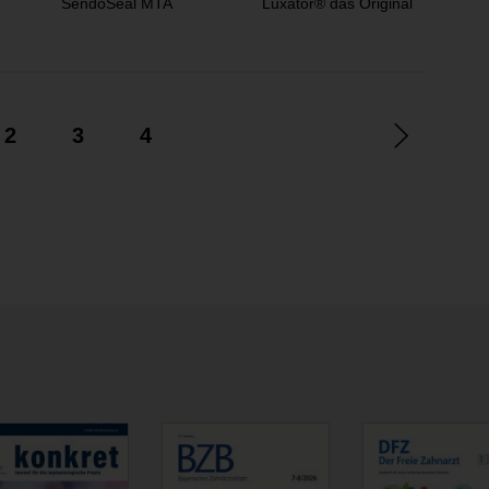
SendoSeal MTA
Luxator® das Original
Cer
Bri
2
3
4