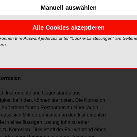
Manuell auswählen
Alle Cookies akzeptieren
nnoch sicher fixiert, auf den Trays sitzen, sodass für
 können Ihre Auswahl jederzeit unter "Cookie-Einstellungen“ am Seiten
 jeder Teil zugänglich ist, um so während des
ern.
organg seine effektive Reinigung und Inaktivierung
e Kontaktpunkte/-bereiche mit der
reich wird nicht richtig gereinigt und desinfiziert.
Korrosion
sich Instrumente und Gegenstände aus
igkeit befinden, können sie rosten. Die Korrosion
te. Außerdem führen Rostnarben zu einer rauen
, dass sich Mikroorganismen an den Instrumenten
 in einer flüssigen Lösung führt zu einer
zu Korrosion. Dies ist oft der Fall während eines
s oder einer Reinigung in einem Reinigungs-