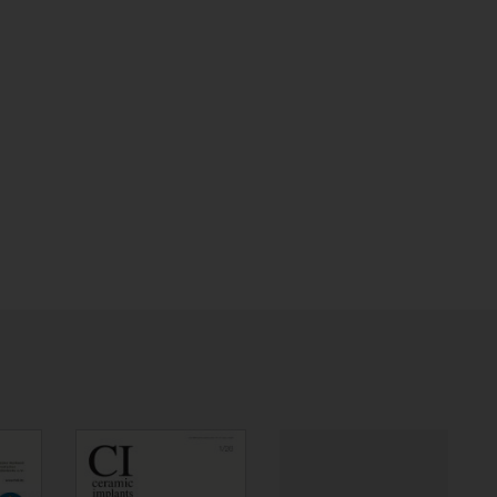
amir Crown &
ProphyCare
PhysicsForceps
dge