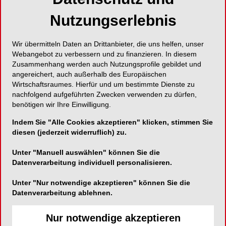
Nutzungserlebnis
Für ein breites Indikationsspektrum
Wir übermitteln Daten an Drittanbieter, die uns helfen, unser
Webangebot zu verbessern und zu finanzieren. In diesem
Zusammenhang werden auch Nutzungsprofile gebildet und
GC Germany GmbH
angereichert, auch außerhalb des Europäischen
Seifgrundstraße 2
Wirtschaftsraumes. Hierfür und um bestimmte Dienste zu
nachfolgend aufgeführten Zwecken verwenden zu dürfen,
61348 Bad Homburg
benötigen wir Ihre Einwilligung.
Telefon:
06172-99596-0
Indem Sie "Alle Cookies akzeptieren" klicken, stimmen Sie
Fax:
06172-99596-66
diesen (jederzeit widerruflich) zu.
E-Mail:
info.germany@gc.dental
Unter "Manuell auswählen" können Sie die
Website:
https://europe.gc.dental/de-DE
Datenverarbeitung individuell personalisieren.
Unter "Nur notwendige akzeptieren" können Sie die
Datenverarbeitung ablehnen.
Nur notwendige akzeptieren