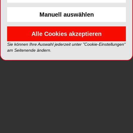
Das richtige Bonding für eine bestimmte
Indikation auszuwählen und die verschiedenen
Manuell auswählen
Anwendungsschritte genau durchzuführen, ist
nicht immer ganz einfach. Darum hat GC G-
Premio BOND entwickelt: ein Universal-Bonding
Alle Cookies akzeptieren
in nur einer Flasche, das mit allen Ätzverfahren
kompatibel ist und nicht nur für direktes Bonding,
Sie können Ihre Auswahl jederzeit unter "Cookie-Einstellungen“
am Seitenende ändern.
sondern auch bei Reparaturen und zur
Behandlung von Überempfindlichkeiten
eingesetzt werden kann.
GC bietet mit G-Premio Bond ein einfach
anwendbares und vielseitiges Produkt an. G-
Premio BOND hat alle Vorteile eines
Universalprodukts und kann dennoch in allen
Situationen eine Topleistung vorweisen.