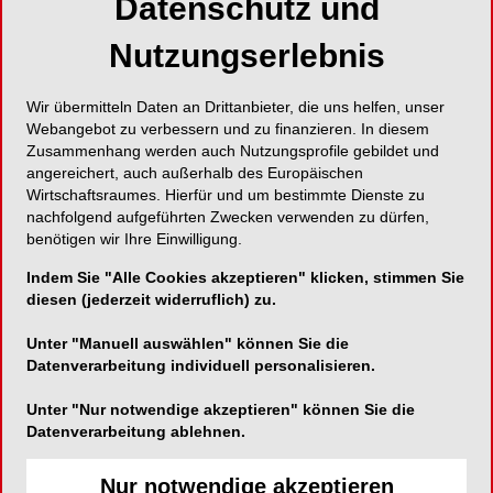
Datenschutz und
QuicKlear® in Design und Handling optimiert
Nutzungserlebnis
Wir übermitteln Daten an Drittanbieter, die uns helfen, unser
Webangebot zu verbessern und zu finanzieren. In diesem
Forestadent Bernhard Förster GmbH
Zusammenhang werden auch Nutzungsprofile gebildet und
angereichert, auch außerhalb des Europäischen
Westliche Karl-Friedrich-Straße 151
Wirtschaftsraumes. Hierfür und um bestimmte Dienste zu
75172 Pforzheim
nachfolgend aufgeführten Zwecken verwenden zu dürfen,
benötigen wir Ihre Einwilligung.
Telefon:
07231-4590
Indem Sie "Alle Cookies akzeptieren" klicken, stimmen Sie
Fax:
07231-459102
diesen (jederzeit widerruflich) zu.
E-Mail:
Unter "Manuell auswählen" können Sie die
Datenverarbeitung individuell personalisieren.
Unter "Nur notwendige akzeptieren" können Sie die
Datenverarbeitung ablehnen.
Das Pforzheimer Unternehmen FORESTADENT
Nur notwendige akzeptieren
hat sein selbstligierendes QuicKlear®