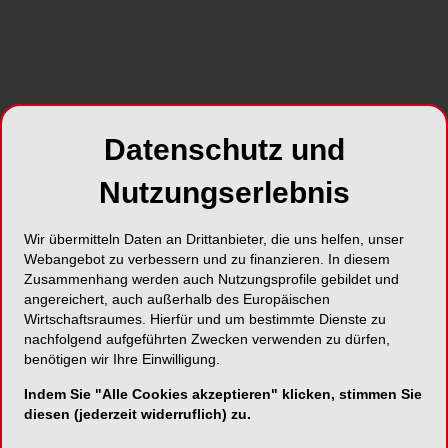
Fill BC Points
Neues endodontisches Obturationssystem wird
sämtlichen Anforderungen gerecht!
Datenschutz und
Nutzungserlebnis
American Dental Systems GmbH
Johann-Sebastian-Bach-Straße 42
Wir übermitteln Daten an Drittanbieter, die uns helfen, unser
85591 Vaterstetten
Webangebot zu verbessern und zu finanzieren. In diesem
Zusammenhang werden auch Nutzungsprofile gebildet und
Telefon:
08106-300300
angereichert, auch außerhalb des Europäischen
Fax:
08106-300310
Wirtschaftsraumes. Hierfür und um bestimmte Dienste zu
E-Mail:
info@ADSystems.de
nachfolgend aufgeführten Zwecken verwenden zu dürfen,
benötigen wir Ihre Einwilligung.
Website:
https://www.adsystems.de/
Indem Sie "Alle Cookies akzeptieren" klicken, stimmen Sie
Zum Shop
diesen (jederzeit widerruflich) zu.