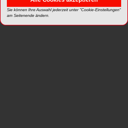
Unica anterior von Polydentia ist die ideale
Sie können Ihre Auswahl jederzeit unter "Cookie-Einstellungen“
am Seitenende ändern.
Matrize für Frontzahnrestaurationen der Klassen
III, IV und V, direkt geschichtete
Kompositverblendungen und Formmodifikationen.
Dank ihrer konturierten Form passt sie sich an die
Morphologie der Frontzähne an. Unica ist einfach
zu handhaben und erlaubt die Restauration der
interproximalen Ränder und des zervikalen
Bereichs in nur einem Schritt, auch bei der
Verwendung von Kofferdam oder
Retraktionsfäden, was die Behandlungszeit
deutlich reduziert. Dank der Platzierungsflügel
lässt sich die Frontzahnmatrize schnell und
effizient positionieren und ermöglicht eine
optimale Visualisierung der finalen Form der
Restauration.
*Die Beiträge in dieser Rubrik stammen von den Anbietern