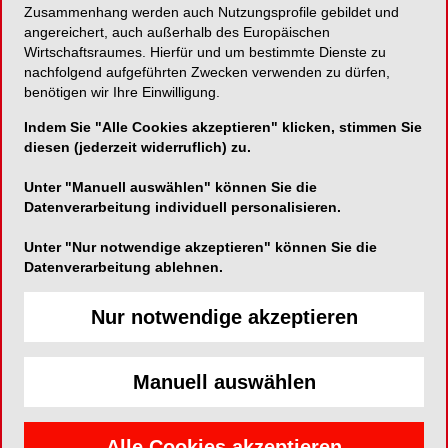
Zusammenhang werden auch Nutzungsprofile gebildet und
angereichert, auch außerhalb des Europäischen
Diese Frontzahnmatrize passt sich jeder Form an
Wirtschaftsraumes. Hierfür und um bestimmte Dienste zu
nachfolgend aufgeführten Zwecken verwenden zu dürfen,
benötigen wir Ihre Einwilligung.
Indem Sie "Alle Cookies akzeptieren" klicken, stimmen Sie
American Dental Systems GmbH
diesen (jederzeit widerruflich) zu.
Johann-Sebastian-Bach-Straße 42
Unter "Manuell auswählen" können Sie die
85591 Vaterstetten
Datenverarbeitung individuell personalisieren.
Telefon:
08106-300300
Unter "Nur notwendige akzeptieren" können Sie die
Fax:
08106-300310
Datenverarbeitung ablehnen.
E-Mail:
info@ADSystems.de
Website:
https://www.adsystems.de/
Nur notwendige akzeptieren
Zum Shop
Manuell auswählen
Alle Cookies akzeptieren