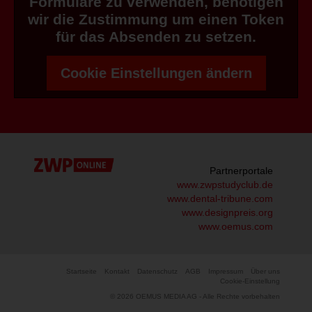
Formulare zu verwenden, benötigen
wir die Zustimmung um einen Token
für das Absenden zu setzen.
Cookie Einstellungen ändern
Partnerportale
www.zwpstudyclub.de
www.dental-tribune.com
www.designpreis.org
www.oemus.com
Startseite
Kontakt
Datenschutz
AGB
Impressum
Über uns
Cookie-Einstellung
© 2026 OEMUS MEDIA AG - Alle Rechte vorbehalten