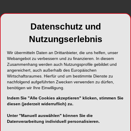
ACTEON® präsentiert das weltweit kompakteste
DVT-Gerät mit KI-Technologie
Datenschutz und
Nutzungserlebnis
Acteon Germany GmbH
Wir übermitteln Daten an Drittanbieter, die uns helfen, unser
Klaus-Bungert-Str. 6a
Webangebot zu verbessern und zu finanzieren. In diesem
40468 Düsseldorf
Zusammenhang werden auch Nutzungsprofile gebildet und
angereichert, auch außerhalb des Europäischen
Telefon:
0211-169800-0
Wirtschaftsraumes. Hierfür und um bestimmte Dienste zu
nachfolgend aufgeführten Zwecken verwenden zu dürfen,
Fax:
0211-169800-48
benötigen wir Ihre Einwilligung.
E-Mail:
info.de@acteongroup.com
Indem Sie "Alle Cookies akzeptieren" klicken, stimmen Sie
Website:
https://www.acteongroup.com
diesen (jederzeit widerruflich) zu.
Unter "Manuell auswählen" können Sie die
Datenverarbeitung individuell personalisieren.