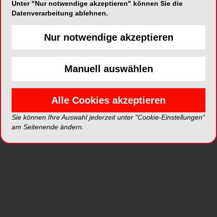
Unter "Nur notwendige akzeptieren" können Sie die
Datenverarbeitung ablehnen.
Das X-MIND® optima 3D markiert einen
Meilenstein in ACTEON®'s DVT-Portfolio. Dieses
Nur notwendige akzeptieren
innovative Gerät kombiniert modernste Hardware-
Technologie mit der neuesten Software-
Generation RealGUIDE™ 5.4 und integriert die
Manuell auswählen
Vorteile der Künstlichen Intelligenz (KI) in jeden
Schritt der Patientenversorgung – von der
Diagnose bis hin zu prothetischen und
Alle Cookies akzeptieren
rekonstruktiven Verfahren.
Sie können Ihre Auswahl jederzeit unter "Cookie-Einstellungen“
am Seitenende ändern.
Kompaktes Design bei
maximaler Leistung
Das X-MIND® optima 3D überzeugt durch sein
wandmontiertes, platzsparendes Design
und
ein Gewicht von nur
69 kg
, wodurch es auch in