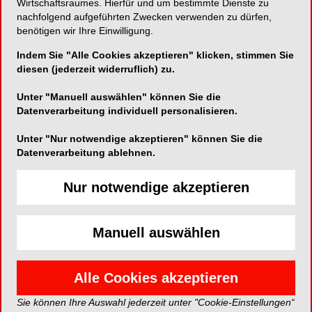
Nachwuchs
Wirtschaftsraumes. Hierfür und um bestimmte Dienste zu
nachfolgend aufgeführten Zwecken verwenden zu dürfen,
Der 55. DGZI-Jahreskongress am 13. und
benötigen wir Ihre Einwilligung.
14. November in Dresden vereint unter dem
Indem Sie "Alle Cookies akzeptieren" klicken, stimmen Sie
Titel „Dresdner Impulse“ erneut führende
diesen (jederzeit widerruflich) zu.
Expertinnen und Experten der
Unter "Manuell auswählen" können Sie die
Implantologie. Im Interview spricht Dr. Georg
Datenverarbeitung individuell personalisieren.
Bach, wissenschaftlicher Leiter und DGZI-
Präsident, über zentrale
Unter "Nur notwendige akzeptieren" können Sie die
Datenverarbeitung ablehnen.
Kongressschwerpunkte, praxisnahe
Formate wie Table Clinics und Live-Tutorials
Nur notwendige akzeptieren
sowie die Förderung des implantologischen
Nachwuchses durch die DGZI.
Manuell auswählen
Alle Cookies akzeptieren
Sie können Ihre Auswahl jederzeit unter "Cookie-Einstellungen“