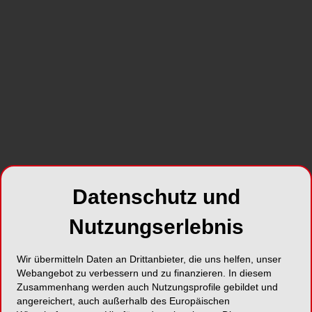
Kurzvita
Vita anzeigen
Artikel auf ZWP online
Datenschutz und
Nutzungserlebnis
Wir übermitteln Daten an Drittanbieter, die uns helfen, unser
BRANCHENMELDUNGEN
20.07.2026
Webangebot zu verbessern und zu finanzieren. In diesem
DGZI-Jahreskongress 2026: Fokus
Zusammenhang werden auch Nutzungsprofile gebildet und
auf Austausch, Praxis und
angereichert, auch außerhalb des Europäischen