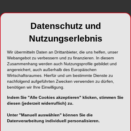
aus dem Praxisalltag. Thematisiert wurden
insbesondere periimplantäre und parodontale
Defekte sowie die Frage, in welchen Situationen
regenerative beziehungsweise adjuvante
Datenschutz und
Verfahren die Therapie sinnvoll ergänzen können.
Nutzungserlebnis
Einen Schwerpunkt bildete die nicht-chirurgische
Parodontaltherapie.
Priv.-Doz. Dr. Kristina Bertl
Wir übermitteln Daten an Drittanbieter, die uns helfen, unser
und
ZÄ Viktoriya Plyeshakova
gingen der Frage
Webangebot zu verbessern und zu finanzieren. In diesem
Zusammenhang werden auch Nutzungsprofile gebildet und
nach, ob sich parodontale Defekte auch über die
angereichert, auch außerhalb des Europäischen
klassische Grenze der nicht-chirurgischen
Wirtschaftsraumes. Hierfür und um bestimmte Dienste zu
Therapie hinaus verbessern lassen. Im Fokus
nachfolgend aufgeführten Zwecken verwenden zu dürfen,
standen vor allem Fälle mit initialen
benötigen wir Ihre Einwilligung.
Sondierungstiefen von mehr als 6 mm, bei denen
Indem Sie "Alle Cookies akzeptieren" klicken, stimmen Sie
trotz strukturierter Mundhygiene und sorgfältiger
diesen (jederzeit widerruflich) zu.
subgingivaler Instrumentierung persistierende
Entzündungszeichen und Resttaschen bestehen
Unter "Manuell auswählen" können Sie die
bleiben können. Diskutiert wurden adjuvante
Datenverarbeitung individuell personalisieren.
Ansätze und der mögliche Stellenwert von