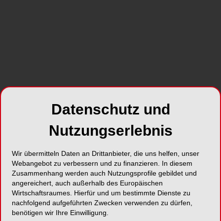
statt und zeigen, wie eng fachliche
Weiterentwicklung, strukturelle Modernisierung
und berufspolitische Verantwortung miteinander
verknüpft sind.
SHARE
Datenschutz und
Nutzungserlebnis
Wir übermitteln Daten an Drittanbieter, die uns helfen, unser
Foto: Sina Ettmer – stock.adobe.com
Webangebot zu verbessern und zu finanzieren. In diesem
Zusammenhang werden auch Nutzungsprofile gebildet und
Die 36. Gutachterkonferenz Implantologie,
angereichert, auch außerhalb des Europäischen
ausgerichtet im Auftrag der Konsensuskonferenz
Wirtschaftsraumes. Hierfür und um bestimmte Dienste zu
Implantologie und in Kooperation mit der
nachfolgend aufgeführten Zwecken verwenden zu dürfen,
Zahnärztekammer Mecklenburg‑Vorpommern,
benötigen wir Ihre Einwilligung.