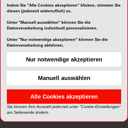
widmete sich dem Spannungsfeld zwischen
Indem Sie "Alle Cookies akzeptieren" klicken, stimmen Sie
Behandlung und Beurteilung. Die Inhalte der
diesen (jederzeit widerruflich) zu.
Konferenz machten deutlich, wie anspruchsvoll
gutachterliche Arbeit an der Schnittstelle
Unter "Manuell auswählen" können Sie die
Datenverarbeitung individuell personalisieren.
zwischen klinischer Praxis und deren rechtlicher
Bewertung ist. Im Mittelpunkt standen Fragen der
Unter "Nur notwendige akzeptieren" können Sie die
Befangenheit des Gutachters, der
Datenverarbeitung ablehnen.
richtlinienkonformen Beurteilung komplexer
Behandlungssituationen sowie der
Nur notwendige akzeptieren
diagnostischen Einordnung schwieriger
Befundkonstellationen. Ergänzt wurde dies durch
Einblicke in moderne Rekonstruktionsverfahren
Manuell auswählen
und die Kriterien ihrer Bewertung im Rahmen
vertragszahnärztlicher Versorgungskonzepte.
Alle Cookies akzeptieren
Abschließend wurde herausgearbeitet, wie ein
belastbares, strukturiertes und rechtssicheres
Sie können Ihre Auswahl jederzeit unter "Cookie-Einstellungen“
Gutachten entsteht. Insgesamt zeigte sich ein
am Seitenende ändern.
breites, praxisrelevantes Spektrum, das die
fachliche und juristische Verantwortung von