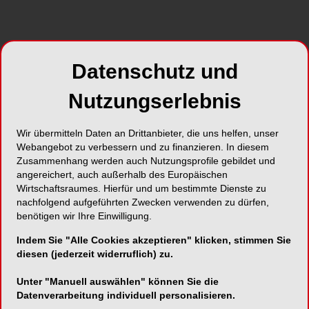
Foto: stock.adobe.com - Stockfotos-MG
Die Deutsche Gesellschaft für
Datenschutz und
Präventivzahnmedizin (DGPZM) schreibt auch
2021 Fördermittel für wissenschaftliche Projekte
Nutzungserlebnis
in Höhe von 15.000,- EURO aus. Noch ist
ausreichend Zeit, einen Förderantrag
Wir übermitteln Daten an Drittanbieter, die uns helfen, unser
einzureichen. Die Bewerbungsfrist läuft bis
Webangebot zu verbessern und zu finanzieren. In diesem
31.5.2021.
Zusammenhang werden auch Nutzungsprofile gebildet und
angereichert, auch außerhalb des Europäischen
Wirtschaftsraumes. Hierfür und um bestimmte Dienste zu
„Wir freuen uns, dass wir auch in schwierigen
nachfolgend aufgeführten Zwecken verwenden zu dürfen,
Zeiten insbesondere junge Wissenschaftlerinnen
benötigen wir Ihre Einwilligung.
und Wissenschaftler bei ihren Projektvorhaben
Indem Sie "Alle Cookies akzeptieren" klicken, stimmen Sie
unterstützen können. Damit leisten wir einen
diesen (jederzeit widerruflich) zu.
Beitrag zur Förderung der zahnmedizinischen
Forschung in Deutschland“, freut sich der
Unter "Manuell auswählen" können Sie die
Präsident der DGPZM, Prof. Dr. Stefan Zimmer
Datenverarbeitung individuell personalisieren.
von der Universität Witten/Herdecke. „Möglich ist