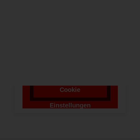
Um bei unserer
Anwendung Formulare
zu verwenden,
benötigen wir die
Zustimmung um einen
Token für das
Absenden zu setzen.
Cookie
Einstellungen
ändern