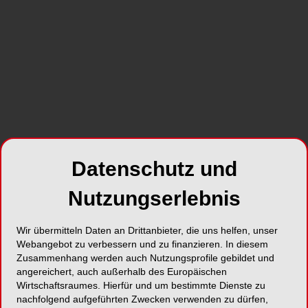
SHARE
Datenschutz und
Foto: AI-Universe – stock.adobe.com; Generiert mit KI
Der Ansatz der einnahmenorientierten
Nutzungserlebnis
Ausgabepolitik sei vom Prinzip her zwar
nachvollziehbar, gleiche aber mit dem an die
Wir übermitteln Daten an Drittanbieter, die uns helfen, unser
Grundlohnsumme (minus 1 Prozent) gebundenen
Webangebot zu verbessern und zu finanzieren. In diesem
Vergütungsanstieg einem Rundumschlag, der den
Zusammenhang werden auch Nutzungsprofile gebildet und
angereichert, auch außerhalb des Europäischen
zahnärztlichen Versorgungsbereich über Gebühr
Wirtschaftsraumes. Hierfür und um bestimmte Dienste zu
hart treffen wird, kritisiert der Freie Verband
nachfolgend aufgeführten Zwecken verwenden zu dürfen,
Deutscher Zahnärzte (FVDZ).