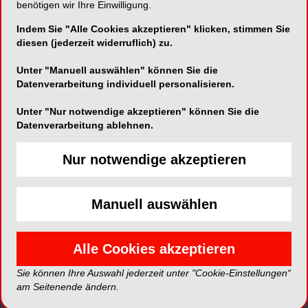
benötigen wir Ihre Einwilligung.
Indem Sie "Alle Cookies akzeptieren" klicken, stimmen Sie
Aus Sicht des FVDZ ist entscheidend, dass
diesen (jederzeit widerruflich) zu.
Maßnahmen zur Stabilisierung der GKV
zielgenau an den tatsächlichen Kostentreibern
Unter "Manuell auswählen" können Sie die
ansetzen. Die zahnärztliche Versorgung gehört
Datenverarbeitung individuell personalisieren.
nicht zu diesen Bereichen. Im Gegenteil: Durch
Unter "Nur notwendige akzeptieren" können Sie die
ihren hohen Präventionsanteil trägt sie seit Jahren
Datenverarbeitung ablehnen.
maßgeblich dazu bei, kostenintensive
Folgeerkrankungen zu vermeiden und die
Nur notwendige akzeptieren
Ausgabenentwicklung zu dämpfen.
„Wer die GKV nachhaltig stabilisieren will, muss
Manuell auswählen
die Stärken des Systems unterstützen und
fördern, anstatt sie jetzt erneut explizit zu
Alle Cookies akzeptieren
deckeln“, sagt der FVDZ-Bundesvorsitzende
Dr.
Sie können Ihre Auswahl jederzeit unter "Cookie-Einstellungen“
am Seitenende ändern.
Christian Öttl
. „Die zahnmedizinische Versorgung