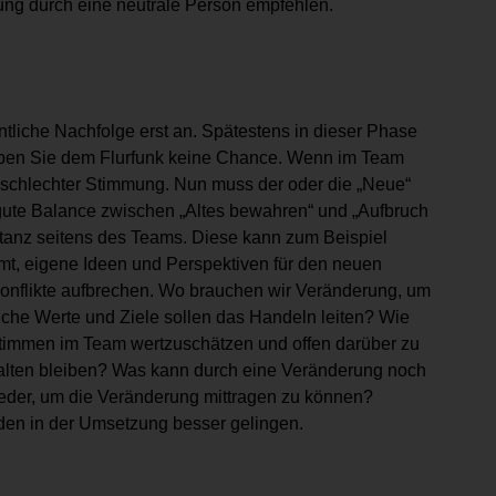
itung durch eine neutrale Person empfehlen.
entliche Nachfolge erst an. Spätestens in dieser Phase
Geben Sie dem Flurfunk keine Chance. Wenn im Team
 schlechter Stimmung. Nun muss der oder die „Neue“
ute Balance zwischen „Altes bewahren“ und „Aufbruch
ptanz seitens des Teams. Diese kann zum Beispiel
mt, eigene Ideen und Perspektiven für den neuen
onflikte aufbrechen. Wo brauchen wir Veränderung, um
lche Werte und Ziele sollen das Handeln leiten? Wie
Stimmen im Team wertzuschätzen und offen darüber zu
halten bleiben? Was kann durch eine Veränderung noch
eder, um die Veränderung mittragen zu können?
den in der Umsetzung besser gelingen.