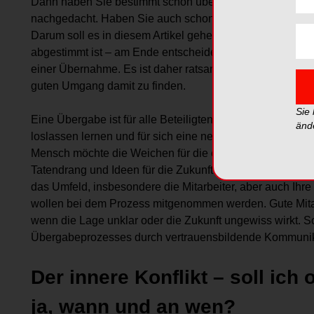
Dann haben Sie bestimmt schon über den einen oder ande
nachgedacht. Haben Sie auch schon den „Faktor Mensch
Darum soll es in diesem Artikel gehen. Denn selbst wenn f
abgestimmt ist – am Ende entscheiden die beteiligten M
einer Übernahme. Es ist daher ratsam, potenzielle Konfli
guten Umgang damit zu finden.
Sie
Eine Übergabe ist für alle Beteiligten eine große Sache
änd
loslassen lernen und für sich eine neue Aufgabe finden 
Mensch möchte die Weichen für die eigene Existenz stellen
Tatendrang und Ideen für die Zukunft. Da können schon 
das Umfeld, insbesondere die Mitarbeiter, aber auch Ihre
wollen bei dem Prozess mitgenommen werden. Gute Mitar
wenn die Lage unklar oder die Zukunft ungewiss wirkt.
Übergabeprozesses durch vertrauensbildende Kommunika
Der innere Konflikt – soll ich 
ja, wann und an wen?