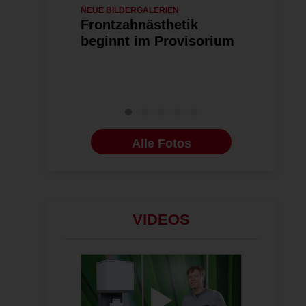
NEUE BILDERGALERIEN
14.07.2026
ZAHNTECHNIK
Frontzahnästhetik
Vom Denta
beginnt im Provisorium
ausgezei
Wissenspl
Future Sk
Alle Fotos
VIDEOS