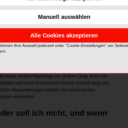
ren rechtlichen oder wirtschaftlichen Aspekt
“ ausreichend in Ihre Überlegungen einbezogen?
inanziell und rechtlich alles perfekt geplant und
Manuell auswählen
enschen und Ihr Umgang miteinander über den Erfolg
kte rechtzeitig auf dem Schirm zu haben und einen
Alle Cookies akzeptieren
 können Ihre Auswahl jederzeit unter "Cookie-Einstellungen“ am Seiten
. Der eine Mensch gibt sein Lebenswerk weiter, muss
ern.
bzw. die neue Lebensphase gestalten. Der andere
 oder sein Portfolio erweitern und ist voller
mal intensive Gefühlslagen aufkommen. Und auch für
 Kunden, ist Ihre Nachfolge ein großes Ding. Auch sie
beiter und treue Kundschaft können schnell weg sein,
 Solche Abwanderungen sollten Sie während des
tion verhindern.
oder soll ich nicht, und wenn