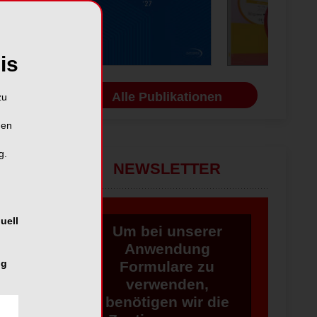
is
Alle Publikationen
zu
hen
g.
NEWSLETTER
uell
Um bei unserer
Anwendung
ng
Formulare zu
verwenden,
benötigen wir die