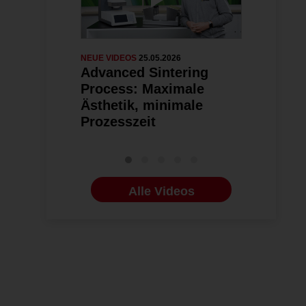
NEUE VIDEOS
25.05.2026
NEUE VIDEOS
0
Advanced Sintering
SprintRa
Process: Maximale
Ästhetik, minimale
Prozesszeit
Alle Videos