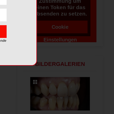
Zustimmung um
einen Token für das
Absenden zu setzen.
Cookie
Einstellungen
ende
ändern
BILDERGALERIEN