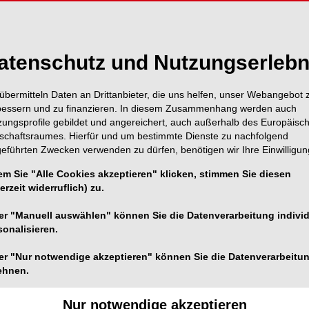
atenschutz und Nutzungserlebn
übermitteln Daten an Drittanbieter, die uns helfen, unser Webangebot 
bessern und zu finanzieren. In diesem Zusammenhang werden auch
zungsprofile gebildet und angereichert, auch außerhalb des Europäisc
tschaftsraumes. Hierfür und um bestimmte Dienste zu nachfolgend
geführten Zwecken verwenden zu dürfen, benötigen wir Ihre Einwilligun
em Sie "Alle Cookies akzeptieren" klicken, stimmen Sie diesen
erzeit widerruflich) zu.
er "Manuell auswählen" können Sie die Datenverarbeitung individ
sonalisieren.
er "Nur notwendige akzeptieren" können Sie die Datenverarbeitu
ehnen.
Foto: bizvector – stock.adobe.com; weetrose official – stock.adobe.com
bergeben oder selbst bald ein Labor zu übernehmen?
Nur notwendige akzeptieren