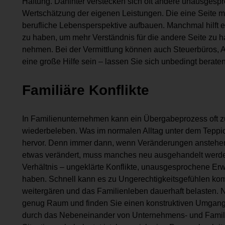
Haftung. Dahinter verstecken sich oft andere unausgespr
Wertschätzung der eigenen Leistungen. Die eine Seite mö
berufliche Lebensperspektive aufbauen. Manchmal hilft 
zu haben, um mehr Verständnis für die andere Seite zu 
nehmen. Bei der Vermittlung können auch Steuerbüros,
eine große Hilfe sein – lassen Sie sich unbedingt berate
Familiäre Konflikte
In Familienunternehmen kann ein Übergabeprozess oft zus
wiederbeleben. Was im normalen Alltag unter dem Teppich
hervor. Denn immer dann, wenn Veränderungen anstehen,
etwas verändert, muss manches neu ausgehandelt werden.
Verhältnis – ungeklärte Konflikte, unausgesprochene Erwa
haben. Schnell kann es zu Ungerechtigkeitsgefühlen komm
weitergären und das Familienleben dauerhaft belasten. 
genug Raum und finden Sie einen konstruktiven Umgang
durch das Nebeneinander von Unternehmens- und Famili