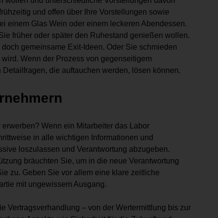
en wollen und unterschiedliche Vorstellungen davon
ühzeitig und offen über Ihre Vorstellungen sowie
 bei einem Glas Wein oder einem leckeren Abendessen.
 Sie früher oder später den Ruhestand genießen wollen.
eln doch gemeinsame Exit-Ideen. Oder Sie schmieden
ht wird. Wenn der Prozess von gegenseitigem
n Detailfragen, die auftauchen werden, lösen können.
bernehmern
 erwerben? Wenn ein Mitarbeiter das Labor
hrittweise in alle wichtigen Informationen und
ssive loszulassen und Verantwortung abzugeben.
tützung bräuchten Sie, um in die neue Verantwortung
 zu. Geben Sie vor allem eine klare zeitliche
partie mit ungewissem Ausgang.
die Vertragsverhandlung – von der Wertermittlung bis zur