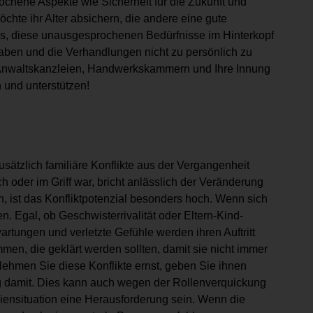
ochene Aspekte wie Sicherheit für die Zukunft und
chte ihr Alter absichern, die andere eine gute
es, diese unausgesprochenen Bedürfnisse im Hinterkopf
haben und die Verhandlungen nicht zu persönlich zu
 Anwaltskanzleien, Handwerkskammern und Ihre Innung
n und unterstützen!
ätzlich familiäre Konflikte aus der Vergangenheit
 oder im Griff war, bricht anlässlich der Veränderung
 ist das Konfliktpotenzial besonders hoch. Wenn sich
 Egal, ob Geschwisterrivalität oder Eltern-Kind-
rtungen und verletzte Gefühle werden ihren Auftritt
en, die geklärt werden sollten, damit sie nicht immer
Nehmen Sie diese Konflikte ernst, geben Sie ihnen
 damit. Dies kann auch wegen der Rollenverquickung
ensituation eine Herausforderung sein. Wenn die