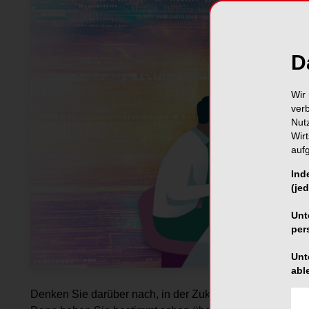
D
Wir 
ver
Nut
Wir
auf
Ind
(jed
Unt
per
Unt
abl
Denken Sie darüber nach, in der Zukunft Ihr Labor zu ü