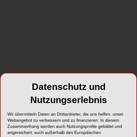
Thema Praxishygiene &
Instrumentenaufbereitung in den Fokus.
SHARE
Datenschutz und
Foto: W&H
Sicherer Sinusboden:
Nutzungserlebnis
Augmentationstechniken
Wir übermitteln Daten an Drittanbieter, die uns helfen, unser
im Fokus
Webangebot zu verbessern und zu finanzieren. In diesem
Zusammenhang werden auch Nutzungsprofile gebildet und
angereichert, auch außerhalb des Europäischen