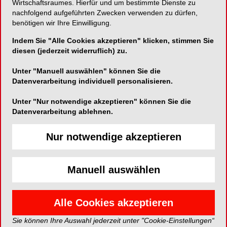
Wirtschaftsraumes. Hierfür und um bestimmte Dienste zu
Ein Highlight im Bereich der Oralchirurgie ist der
nachfolgend aufgeführten Zwecken verwenden zu dürfen,
Fachkurs
„Sinusboden
benötigen wir Ihre Einwilligung.
Augmentationstechniken“
. Die
Indem Sie "Alle Cookies akzeptieren" klicken, stimmen Sie
Teilnehmer:innen erhalten hier fundiertes Wissen
diesen (jederzeit widerruflich) zu.
über aktuelle Methoden und Materialien, um
komplexe Eingriffe im Kiefer sicher und
Unter "Manuell auswählen" können Sie die
vorhersagbar durchzuführen. Der Kurs richtet sich
Datenverarbeitung individuell personalisieren.
an Behandler:innen, die ihre Expertise in der
Unter "Nur notwendige akzeptieren" können Sie die
Implantologie vertiefen möchten.
Datenverarbeitung ablehnen.
Neue Webinar-Reihe:
Nur notwendige akzeptieren
„Hygiene, die schützt“ mit
Manuell auswählen
Andrea Knauber
Alle Cookies akzeptieren
Im November startet die W&H Academy eine
exklusive Online-Fortbildungsreihe mit der
Sie können Ihre Auswahl jederzeit unter "Cookie-Einstellungen“
bekannten QM-Expertin Andrea Knauber. Unter