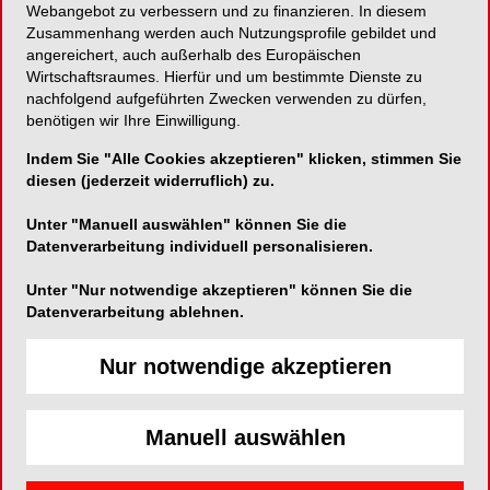
Webangebot zu verbessern und zu finanzieren. In diesem
Marker für Langlebigkeit sein könnte und
Zusammenhang werden auch Nutzungsprofile gebildet und
fokussierten in ihrer Studie auf Frauen.
angereichert, auch außerhalb des Europäischen
Wirtschaftsraumes. Hierfür und um bestimmte Dienste zu
nachfolgend aufgeführten Zwecken verwenden zu dürfen,
Welche Rolle spielt
benötigen wir Ihre Einwilligung.
Muskelkraft für Frauen in
Indem Sie "Alle Cookies akzeptieren" klicken, stimmen Sie
diesen (jederzeit widerruflich) zu.
höherem Alter?
Unter "Manuell auswählen" können Sie die
Datenverarbeitung individuell personalisieren.
Wissenschaftler analysierten in einer
Unter "Nur notwendige akzeptieren" können Sie die
prospektiven Kohortenstudie (Objective Physical
Datenverarbeitung ablehnen.
Activity and Cardiovascular Health study) Frauen
im Alter von 63 bis 99 Jahren. Teilnehmerinnen
Nur notwendige akzeptieren
wurden zwischen März 2012 und April 2014
gewonnen, abschließende Daten wurden bis
Februar 2023 erhoben. Die Frauen führten
Manuell auswählen
körperliche Fitnesstests durch und nutzten über 7
Tage einen Bewegungstracker.