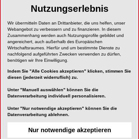
veränderter Zahnmorphologie kann es zu
Nutzungserlebnis
Fehleinschätzungen kommen. Eine der
häufigsten iatrogenen Komplikationen in diesem
Wir übermitteln Daten an Drittanbieter, die uns helfen, unser
Zusammenhang ist die Perforation des Pulpa­
Webangebot zu verbessern und zu finanzieren. In diesem
bodens. Diese entsteht häufig durch eine zu tiefe
Zusammenhang werden auch Nutzungsprofile gebildet und
oder fehlgerichtete Präparation, insbesondere
angereichert, auch außerhalb des Europäischen
Wirtschaftsraumes. Hierfür und um bestimmte Dienste zu
wenn die Lage der Kanal­eingänge nicht korrekt
nachfolgend aufgeführten Zwecken verwenden zu dürfen,
eingeschätzt wird. Solche Perforationen können
benötigen wir Ihre Einwilligung.
die Prognose des Zahns erheblich
beeinträchtigen, da sie eine Verbindung zum
Indem Sie "Alle Cookies akzeptieren" klicken, stimmen Sie
diesen (jederzeit widerruflich) zu.
parodontalen Gewebe schaffen und somit eine
2
bakterielle Kontamination begünstigen.
Unter "Manuell auswählen" können Sie die
Datenverarbeitung individuell personalisieren.
Die sichere Identifikation der Kanaleingänge
Unter "Nur notwendige akzeptieren" können Sie die
basiert daher auf einem fundierten Verständnis
Datenverarbeitung ablehnen.
der Zahnanatomie. Hierzu zählen unter anderem
die Orientierung an der Schmelz-­Zement-­Grenze,
Nur notwendige akzeptieren
die Berücksichtigung der pulpalen Anatomie