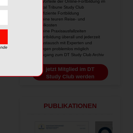
Die Vorteile der Online-Fortbildung im
Dental Tribune Study Club
» Effiziente Fortbildung
» Keine teuren Reise- und
Hotelkosten
» Keine Praxisausfallzeiten
» Fortbildung überall und jederzeit
» Austausch mit Experten und
ende
Kollegen problemlos möglich
» Zugang zum DT Study Club Archiv
jetzt Mitglied im DT
Study Club werden
PUBLIKATIONEN