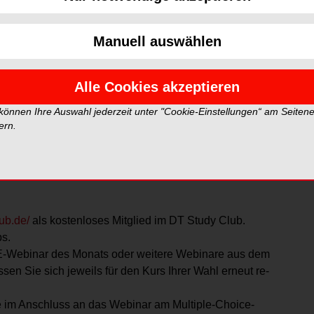
en in der Implantatprothetik haben sich etabliert und
n die klinischen und wissenschaftlichen Erfahrungen
 aus? Moderne Keramikimplantate haben sich von
Manuell auswählen
eiteilig reversiblen Systemen entwickelt und bieten heute
Alle Cookies akzeptieren
dnis der materialspezifischen Eigenschaften von
 können Ihre Auswahl jederzeit unter "Cookie-Einstellungen“ am Seiten
tellung und Patientenselektion sowie dem korrekten
ern.
iligen rever­siblen Zirkoniumdioxidimplantat CERALOG
b.de/
als kostenloses Mitglied im DT Study Club.
bs.
E-Webinar des ­Monats oder weitere Webinare aus dem
en Sie sich jeweils für den Kurs Ihrer Wahl erneut re­
 im Anschluss an das Webinar am Multiple-Choice-