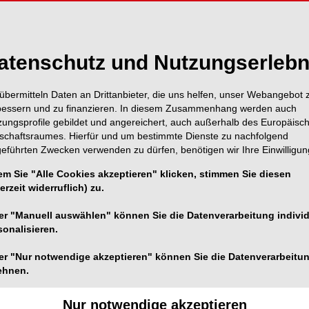
atenschutz und Nutzungserlebn
übermitteln Daten an Drittanbieter, die uns helfen, unser Webangebot 
bessern und zu finanzieren. In diesem Zusammenhang werden auch
zungsprofile gebildet und angereichert, auch außerhalb des Europäisc
tschaftsraumes. Hierfür und um bestimmte Dienste zu nachfolgend
geführten Zwecken verwenden zu dürfen, benötigen wir Ihre Einwilligun
em Sie "Alle Cookies akzeptieren" klicken, stimmen Sie diesen
erzeit widerruflich) zu.
Foto: DTSC
er "Manuell auswählen" können Sie die Datenverarbeitung individ
die Möglichkeit, ein
thematisches Webinar
des DT
sonalisieren.
e zu sammeln. Die Teilnahme am Webinar, das am
er "Nur notwendige akzeptieren" können Sie die Datenverarbeitu
enfrei.
ehnen.
mende Sensibilisierung unserer Patienten für metallfreie
Nur notwendige akzeptieren