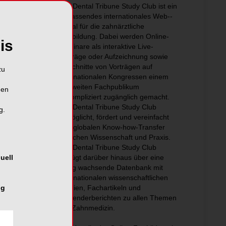
Der Dental Tribune Study Club ist ein
umfassendes internationales Web-­
Portal für die zahnärztliche
Fortbildung. Dabei werden Online-
is
Seminare als interaktive Live-
Vorträge oder Aufzeichnung sowie
Mitschnitte von Vor­trägen auf
zu
internationalen Kongressen einem
weltweiten Fachpublikum
hen
unkompliziert zugänglich gemacht.
Der Dental Tribune Study Club
g.
ermöglicht, fördert und vereinfacht
den ­globalen Know-how-Transfer
zwischen Wissenschaft und Praxis.
Der Dental Tribune Study Club
verfügt darüber hinaus über eine
uell
stetig wachs­ende Datenbank mit
internationalen wissenschaftlichen
Studien, Fachartikeln und
ng
Anwenderberichten zu allen Themen
der Zahnmedizin.