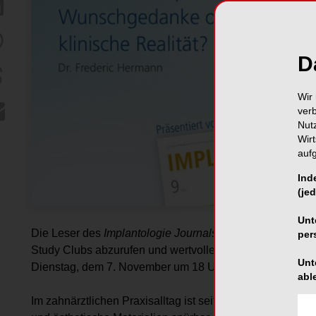
D
Wir 
ver
Nut
Wir
auf
Ind
(jed
Unt
Die Leser des
Implantologie Journals
haben jeden Monat 
per
Study Clubs abzurufen und wertvolle Fortbildungspunkt
Unt
Dienstag, dem 7. November um 18 Uhr stattfindet, ist kost
abl
Im zahnärztlichen Praxisalltag ist seit Jahren eine zuneh