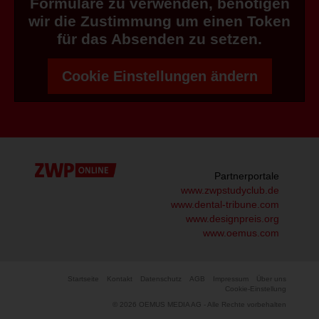
Formulare zu verwenden, benötigen
wir die Zustimmung um einen Token
für das Absenden zu setzen.
Cookie Einstellungen ändern
Partnerportale
www.zwpstudyclub.de
www.dental-tribune.com
www.designpreis.org
www.oemus.com
Startseite
Kontakt
Datenschutz
AGB
Impressum
Über uns
Cookie-Einstellung
© 2026 OEMUS MEDIA AG - Alle Rechte vorbehalten