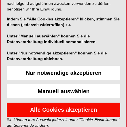
nachfolgend aufgeführten Zwecken verwenden zu dürfen,
Nutzung neuer Technologien: Können innovative
benötigen wir Ihre Einwilligung.
Materialien damit verarbeitet oder bestehende
Indem Sie "Alle Cookies akzeptieren" klicken, stimmen Sie
analoge Prozesse völlig neu gedacht werden?
diesen (jederzeit widerruflich) zu.
Und nicht zuletzt spielt die Wirtschaftlichkeit eine
entscheidende Rolle – denn nicht alles, was
Unter "Manuell auswählen" können Sie die
technisch möglich ist, ist auch für jedes Labor
Datenverarbeitung individuell personalisieren.
sinnvoll.
Unter "Nur notwendige akzeptieren" können Sie die
Datenverarbeitung ablehnen.
Nicht nur Einzelzahnrestaurationen, sondern
auch mehrgliedrige Versorgungen werden
Nur notwendige akzeptieren
zunehmend chairside in der Zahnarztpraxis
gefertigt. Wie verändert sich dadurch die
Auftragslage für Dentallabore?
Manuell auswählen
Einerseits werden größere Versorgungen
vermehrt in Praxislaboren hergestellt.
Alle Cookies akzeptieren
Andererseits hat die neue Approbationsordnung
Sie können Ihre Auswahl jederzeit unter "Cookie-Einstellungen“
diesen Trend für neue Absolventen verändert.
am Seitenende ändern.