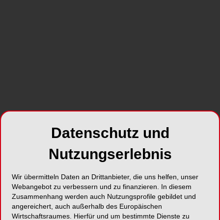
resultierenden Herausforderungen einstellen?
Die Digitalisierung und Vernetzung verändern die
Zahntechnik grundlegend. Dentallabore müssen
sich strategisch darauf einstellen, um
wettbewerbsfähig zu bleiben und effizienter zu
arbeiten. Dabei stellen sich viele Fragen:
In welche Technologien sollte investiert
werden, und welche sind für den eigenen
Datenschutz und
Betrieb wirklich sinnvoll?
Sind die Mitarbeiterinnen und Mitarbeiter
Nutzungserlebnis
ausreichend geschult, und wie häufig sind
Weiterbildungen notwendig?
Welche Anforderungen stellt die Vernetzung
Wir übermitteln Daten an Drittanbieter, die uns helfen, unser
Webangebot zu verbessern und zu finanzieren. In diesem
an das Labor und seine Partner?
Zusammenhang werden auch Nutzungsprofile gebildet und
angereichert, auch außerhalb des Europäischen
Wirtschaftsraumes. Hierfür und um bestimmte Dienste zu
Ein weiterer wichtiger Aspekt ist die optimale