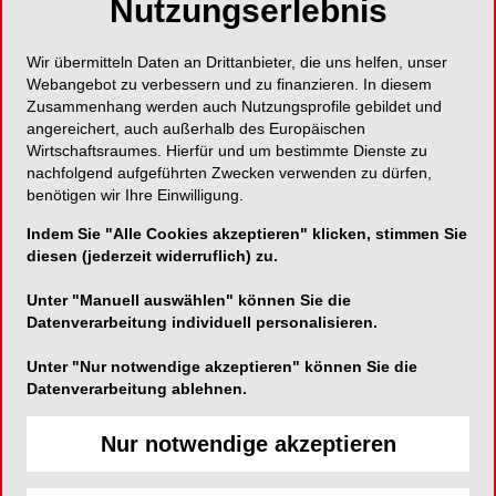
Nutzungserlebnis
Wenn Prävention am
Wir übermitteln Daten an Drittanbieter, die uns helfen, unser
Webangebot zu verbessern und zu finanzieren. In diesem
Telefon scheitert
Zusammenhang werden auch Nutzungsprofile gebildet und
angereichert, auch außerhalb des Europäischen
Wirtschaftsraumes. Hierfür und um bestimmte Dienste zu
Der Recallprozess ist in vielen Praxen noch
nachfolgend aufgeführten Zwecken verwenden zu dürfen,
überwiegend manuell. Erinnerungsschreiben
benötigen wir Ihre Einwilligung.
werden gedruckt, Anrufe getätigt, Rückrufe
Indem Sie "Alle Cookies akzeptieren" klicken, stimmen Sie
abgewartet. Das kostet das Praxisteam täglich
diesen (jederzeit widerruflich) zu.
wertvolle Zeit, die eigentlich der Patienten­
Unter "Manuell auswählen" können Sie die
betreuung zugutekommen sollte. Hinzu kommen
Datenverarbeitung individuell personalisieren.
Terminausfälle: Ein nicht erschienenes Kind
bedeutet nicht nur ein entgangenes Honorar,
Unter "Nur notwendige akzeptieren" können Sie die
sondern auch einen freigehaltenen Zeitblock, der
Datenverarbeitung ablehnen.
sich kaum kurzfristig füllen lässt.
Nur notwendige akzeptieren
Digitale Unterstützung für