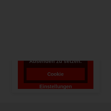
NEWSLETTER
Um bei unserer
Anwendung Formulare
zu verwenden,
benötigen wir die
Zustimmung um einen
Token für das
Absenden zu setzen.
Cookie
Einstellungen
ändern