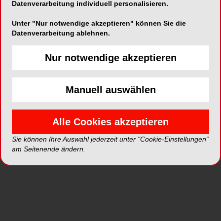
Deutschland und achte hier vor allem darauf, nicht
Datenverarbeitung individuell personalisieren.
nur physische Nutzbarkeit, sondern auch optische
Unter "Nur notwendige akzeptieren" können Sie die
Ästhetik der Betroffenen bestmöglich
Datenverarbeitung ablehnen.
wiederherzustellen. Dabei werde u.a. auf
Ressourcen von Assistenzsystemen wie 3D
Nur notwendige akzeptieren
Computer-Navigation zur Erstellung von
individuellen Implantaten und OP-Schablonen
zurückgegriffen, um bestmögliche Ergebnisse
Manuell auswählen
erzielen zu können.
Alle Cookies akzeptieren
Sie können Ihre Auswahl jederzeit unter "Cookie-Einstellungen“
am Seitenende ändern.