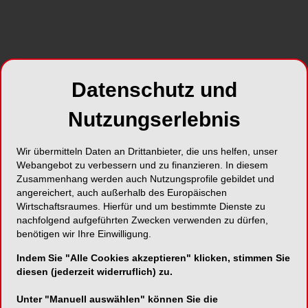
Direktor der Klinik für Mund-, Kiefer- und
Gesichtschirurgie am Uniklinikum Ulm sowie des
Bundeswehrkrankenhauses ebenda, die
Herausforderungen bei der Versorgung von
Flüchtlingen. Er gab an, dass gut ein Drittel all
Datenschutz und
jener zumeist Schuss- bzw.
Explosionsverletzungen im Gesicht seien, was
Nutzungserlebnis
unweigerlich zu besonderer Aufmerksamkeit
führen müsse, da diese Patienten mit diesen
Wir übermitteln Daten an Drittanbieter, die uns helfen, unser
offensichtlich schwer beeinträchtigenden
Webangebot zu verbessern und zu finanzieren. In diesem
Schädigungen weiter durchs Leben gehen
Zusammenhang werden auch Nutzungsprofile gebildet und
angereichert, auch außerhalb des Europäischen
müssen, sollten diese nicht einwandfrei versorgt
Wirtschaftsraumes. Hierfür und um bestimmte Dienste zu
werden. Die primäre Erstversorgung finde zwar
nachfolgend aufgeführten Zwecken verwenden zu dürfen,
jeweils vor Ort statt, jedoch stießen viele Kliniken
benötigen wir Ihre Einwilligung.
an schwer gebeutelten Kriegsschauplätzen
Indem Sie "Alle Cookies akzeptieren" klicken, stimmen Sie
schnell an materielle sowie personelle Grenzen.
diesen (jederzeit widerruflich) zu.
Demnach übernehme man die weitere
Behandlung in den Bundeswehrkliniken in
Unter "Manuell auswählen" können Sie die