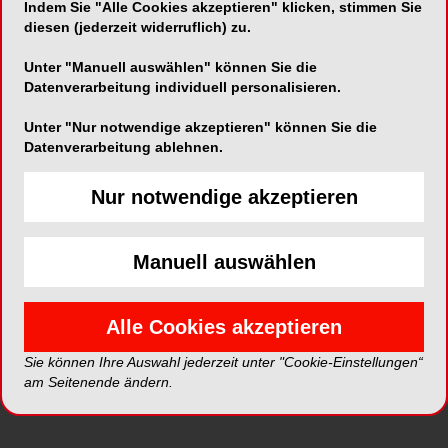
Indem Sie "Alle Cookies akzeptieren" klicken, stimmen Sie
den Müttern, zum Zahnarzt zu gehen, sondern
diesen (jederzeit widerruflich) zu.
auch mit ihren Kindern
Früherkennungsuntersuchungen und
Unter "Manuell auswählen" können Sie die
Datenverarbeitung individuell personalisieren.
Präventionsangebote wahrzunehmen. Niedrigere
Bildung und daraus resultierend auch vielfach
Unter "Nur notwendige akzeptieren" können Sie die
niedrigere Einkommen der Familien verstärken
Datenverarbeitung ablehnen.
den Effekt. Die Stiftung Hochschulmedizin
Dresden hat die Arbeit von Dr. Knoblauch im
Nur notwendige akzeptieren
Rahmen der Verleihung der Carl Gustav Carus
Förderpreise 2021 gewürdigt und die
Ostsächsische Sparkasse stiftete ein Preisgeld
Manuell auswählen
von 1000 Euro.
Alle Cookies akzeptieren
Die frühkindliche Karies ist eine der häufigsten
Erkrankungen in der Kindheit. Studien haben
Sie können Ihre Auswahl jederzeit unter "Cookie-Einstellungen“
gezeigt, dass von einhundert Dreijährigen in
am Seitenende ändern.
Deutschland etwa 14 Kinder von frühkindlicher
Karies betroffen sind. Das hat Folgen, denn die