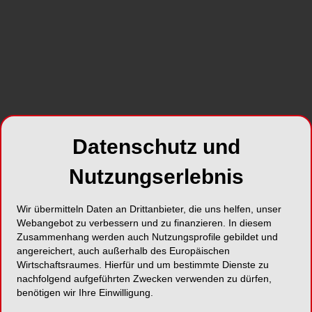
Foto: Prostock-studio -adobestock.com
Mütter von Kindern mit frühkindlicher Karies sind
stärker psychisch belastet und leben unter
schlechteren sozioökonomischen Bedingungen.
Das ist das Ergebnis einer Dissertation von Dr.
Uta Knoblauch. Die Zahnmedizinerin und
Forscherin aus der Klinik für Psychotherapie und
Datenschutz und
Psychosomatik des Dresdner
Nutzungserlebnis
Universitätsklinikums hat die Zusammenhänge
zwischen psychosozialen Belastungen von
Müttern und der Zahngesundheit ihrer Kinder
Wir übermitteln Daten an Drittanbieter, die uns helfen, unser
Webangebot zu verbessern und zu finanzieren. In diesem
untersucht. Haben Mütter selbst Defizite bei der
Zusammenhang werden auch Nutzungsprofile gebildet und
Mundhygiene oder vermeiden Zahnarztbesuche,
angereichert, auch außerhalb des Europäischen
kann sich das ungünstig auf die Kleinkinder
Wirtschaftsraumes. Hierfür und um bestimmte Dienste zu
auswirken. Ängste aufgrund eigener
nachfolgend aufgeführten Zwecken verwenden zu dürfen,
Traumatisierungen oder phobischer
benötigen wir Ihre Einwilligung.
Zahnbehandlungsangst erschweren es nicht nur