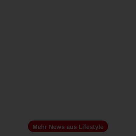
Berufstätige geben durchschnittlich 33 Euro für
ihre Pflegeprodukte aus. Bei den nicht
berufstätigen Befragten sind es 23 Euro.
Quelle: BWT AG
Dieser Beitrag stammt von dem Anbieter und spiegelt nicht
die Meinung der Redaktion wider.
MEHR
Mehr News
aus Lifestyle