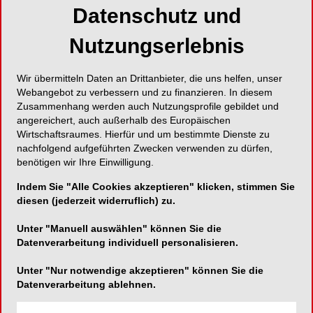
Datenschutz und
Foto: BWT AG
Nutzungserlebnis
Ob Cremes, Waschgel oder Peelings - im Monat
gibt mehr als die Hälfte der Deutschen bis zu 20
Euro für die eigenen Pflegeprodukte aus. Dies hat
Wir übermitteln Daten an Drittanbieter, die uns helfen, unser
eine repräsentative Studie von Innofact im Auftrag
Webangebot zu verbessern und zu finanzieren. In diesem
Zusammenhang werden auch Nutzungsprofile gebildet und
von BWT ergeben.
angereichert, auch außerhalb des Europäischen
Wirtschaftsraumes. Hierfür und um bestimmte Dienste zu
Knapp ein Drittel aller Befragten investiert pro
nachfolgend aufgeführten Zwecken verwenden zu dürfen,
Monat gerade einmal ein bis zehn Euro für
benötigen wir Ihre Einwilligung.
Pflegeprodukte. Mit 11 bis 20 Euro pro Monat sind
Indem Sie "Alle Cookies akzeptieren" klicken, stimmen Sie
fast genauso viele Deutsche nicht ganz so
diesen (jederzeit widerruflich) zu.
sparsam. Wenn es um Pflege geht, ist das
weibliche Geschlecht investitionsfreudiger. So
Unter "Manuell auswählen" können Sie die
Datenverarbeitung individuell personalisieren.
geben Frauen im Durchschnitt 33 Euro aus.
Männer hingegen liegen mit 28 Euro darunter.
Unter "Nur notwendige akzeptieren" können Sie die
Das bedeutet jedoch keinesfalls, dass die
Datenverarbeitung ablehnen.
durchschnittliche Männerhaut weniger gepflegt ist.
100 Euro und mehr sind jedoch nur drei von 100