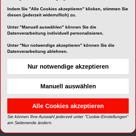
MELAcare.
Indem Sie "Alle Cookies akzeptieren" klicken, stimmen Sie
diesen (jederzeit widerruflich) zu.
Die Jubiläumsparty im Spindler & Klatt direkt an
Unter "Manuell auswählen" können Sie die
der Spree bildete dabei den feierlichen
Datenverarbeitung individuell personalisieren.
Höhepunkt eines Wochenendes, das
Vergangenheit, Gegenwart und Zukunft von
Unter "Nur notwendige akzeptieren" können Sie die
MELAG miteinander verband. Seit der Gründung
Datenverarbeitung ablehnen.
im Jahr 1951 steht das Unternehmen für
Innovation, Qualität und Verantwortung – Made in
Nur notwendige akzeptieren
Germany. Aus einem jungen Betrieb in der
Berliner Nachkriegszeit ist ein international
Manuell auswählen
führender Anbieter im Bereich Praxishygiene und
Instrumentenaufbereitung geworden.
Alle Cookies akzeptieren
Sie können Ihre Auswahl jederzeit unter "Cookie-Einstellungen“
am Seitenende ändern.