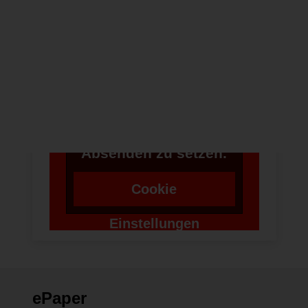
Um bei unserer
Anwendung Formulare
zu verwenden,
benötigen wir die
Zustimmung um einen
Token für das
Absenden zu setzen.
Cookie
Einstellungen
ändern
ePaper