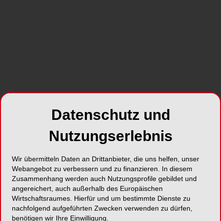
Foto: MELAG
Datenschutz und
75 Jahre MELAG – und ein Blick nach vorn: Wie
sieht die Zukunft der Instrumentenaufbereitung
Nutzungserlebnis
aus? Diese Frage stand im Mittelpunkt des
MELAG Jubiläumswochenendes in Berlin. Mehr
Wir übermitteln Daten an Drittanbieter, die uns helfen, unser
als 1.000 Partner, Kundinnen und Kunden sowie
Webangebot zu verbessern und zu finanzieren. In diesem
Praxisteams aus 55 Ländern kamen zusammen,
Zusammenhang werden auch Nutzungsprofile gebildet und
um gemeinsam zwei besondere Meilensteine zu
angereichert, auch außerhalb des Europäischen
feiern: Die 75-jährige Erfolgsstory des Berliner
Wirtschaftsraumes. Hierfür und um bestimmte Dienste zu
nachfolgend aufgeführten Zwecken verwenden zu dürfen,
Familienunternehmens und die Weltpremiere des
benötigen wir Ihre Einwilligung.
neuen Aufbereitungs- und Pflegegeräts