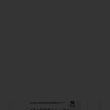
Absenden zu setzen.
Cookie
Einstellungen
ändern
ZWP-THEMA
„MITARBEITERKOMMUNIKATION“