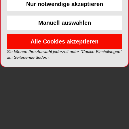
Nur notwendige akzeptieren
Ideenlosigkeit hat meist eine Vorgeschichte.
Dahinter steckt in der Regel die Erfahrung der
Mitarbeiter: Wenn ich meinem Chef eine Idee
Manuell auswählen
vortrage, empfängt er mich nicht mit offenen
Armen. Im Gegenteil! Er signalisiert mir mehr oder
Alle Cookies akzeptieren
minder deutlich: Was will denn der schon wieder?
Und wenn ich ihm ein Konzept zum Umsetzen der
Sie können Ihre Auswahl jederzeit unter "Cookie-Einstellungen“
Idee vorlege, dann wischt er es mit einer
am Seitenende ändern.
Bemerkung wie „Das geht nicht“ vom Tisch.
Sammeln Mitarbeiter mehrfach solche
Erfahrungen, dann ziehen sich zurück. Statt mit
Begeisterung neue Ideen auszubrüten, machen
sie fortan Dienst nach Vorschrift.
Häufige Fehler der
Führungskräfte