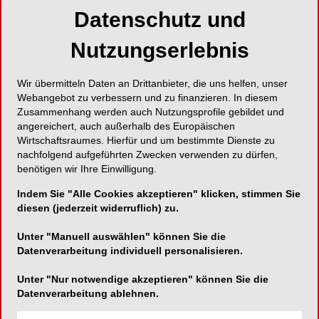
Schreibtischs hinaus.“ Solche Klagen hört man oft
Datenschutz und
von Führungskräften, wenn man mit ihnen abends
Nutzungserlebnis
zum Beispiel ein Glas Wein trinkt. Dann zeichnen
sie häufig von ihren Mitarbeitern ein Bild, das dem
Klischeebild des mit 30 Jahren schon auf seine
Wir übermitteln Daten an Drittanbieter, die uns helfen, unser
Pension wartenden Beamten entspricht.
Webangebot zu verbessern und zu finanzieren. In diesem
Zusammenhang werden auch Nutzungsprofile gebildet und
angereichert, auch außerhalb des Europäischen
Umso erstaunter ist man meist, wenn man
Wirtschaftsraumes. Hierfür und um bestimmte Dienste zu
anschließend mit den so geschmähten
nachfolgend aufgeführten Zwecken verwenden zu dürfen,
Mitarbeitern spricht. Dann vernimmt man
benötigen wir Ihre Einwilligung.
Aussagen wie: „Unser Betrieb wird nach der
Indem Sie "Alle Cookies akzeptieren" klicken, stimmen Sie
Maxime geführt: Halte den Mund und mache
diesen (jederzeit widerruflich) zu.
Deinen Job. Für unsere Ideen interessiert sich
niemand.“ Wie passt das zusammen, dass in
Unter "Manuell auswählen" können Sie die
vielen Betrieben die Chefs über einen Mangel an
Datenverarbeitung individuell personalisieren.
Ideen ihrer Mitarbeiter klagen und diese zugleich
Unter "Nur notwendige akzeptieren" können Sie die
stöhnen „Unser Chef hat für neue Ideen kein
Datenverarbeitung ablehnen.
offenes Ohr“?