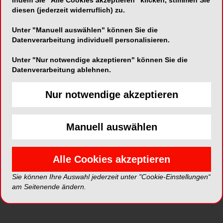
Indem Sie "Alle Cookies akzeptieren" klicken, stimmen Sie
diesen (jederzeit widerruflich) zu.
wesentliche dieser Hebel sind die Mitarbeiter- und
Patientenverbundenheit.
Unter "Manuell auswählen" können Sie die
Datenverarbeitung individuell personalisieren.
Patientenverbundenheit
Unter "Nur notwendige akzeptieren" können Sie die
durch
Datenverarbeitung ablehnen.
Mitarbeiterverbundenheit
Nur notwendige akzeptieren
Verbundenheit ist eine menschliche Qualität, die
Manuell auswählen
ausschließlich durch Gefühle und Emotionen
entsteht. Wir fühlen uns mit Menschen, einer
Sache oder einem Ort verbunden, wenn sie eine
Alle Cookies akzeptieren
(positive) emotionale Reaktion in uns auslösen
Sie können Ihre Auswahl jederzeit unter "Cookie-Einstellungen“
und mit uns in eine positive Interaktion treten. Im
am Seitenende ändern.
Kontext der Zahnarztpraxis ergibt sich daraus
eine Kette: Patienten fühlen sich, wenn ihnen
vertrauensvoll und freundlich begegnet wird, mit