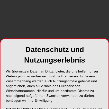
Denn nichts an einer erfolgreichen
Personalführung passiert von allein. Was es
braucht, um dem
Ideal nahezukommen, und
welches Potenzial eine erfolgreiche
Personalführung in sich trägt
– dem ist der
folgende Beitrag auf der Spur.
Der Erfolg einer Zahnarztpraxis ist ein komplexes
Datenschutz und
­Unterfangen und hängt – das ist allseits bekannt –
von zahlreichen Faktoren ab.
Nutzungserlebnis
Grundvoraussetzung ist natürlich die fachliche
Expertise des Praxisinhabers, von der erwartet
Wir übermitteln Daten an Drittanbieter, die uns helfen, unser
wird (von Patienten wie Kollegen), dass sie im
Webangebot zu verbessern und zu finanzieren. In diesem
Zuge der beruflichen Ausübung weiter wächst und
Zusammenhang werden auch Nutzungsprofile gebildet und
so auch den langfristigen Erfolg immer wieder
angereichert, auch außerhalb des Europäischen
Wirtschaftsraumes. Hierfür und um bestimmte Dienste zu
begründet. Neben diesen zahnmedizinischen
nachfolgend aufgeführten Zwecken verwenden zu dürfen,
Hard Skills gibt es wesentliche Stellhebel im
benötigen wir Ihre Einwilligung.
Bereich der Soft Skills, die nicht minder das
Unternehmen Zahnarztpraxis sichern: zwei ganz