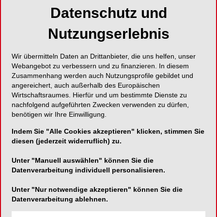
abgerechnet, zu einem Betrag, der sich
Datenschutz und
betriebswirtschaftlich keineswegs mehr mit einem
Gewinn verbuchen lässt. Der neue Praxisinhaber
Nutzungserlebnis
steht nun vor der Aufgabe, sein neues Konzept zu
etablieren. Die Preise sollen erhöht und
Wir übermitteln Daten an Drittanbieter, die uns helfen, unser
zusätzlich individuell und damit für die Patienten
Webangebot zu verbessern und zu finanzieren. In diesem
gerechter gestaltet werden.
Zusammenhang werden auch Nutzungsprofile gebildet und
angereichert, auch außerhalb des Europäischen
Wirtschaftsraumes. Hierfür und um bestimmte Dienste zu
Sind das zu viele Veränderungen? Ein Ding der
nachfolgend aufgeführten Zwecken verwenden zu dürfen,
benötigen wir Ihre Einwilligung.
Unmöglichkeit? Sollten die Patienten lieber Stück
für Stück an die Anpassungen herangeführt
Indem Sie "Alle Cookies akzeptieren" klicken, stimmen Sie
diesen (jederzeit widerruflich) zu.
werden? Bestimmt nicht! Wir sagen: Geht nicht
Unter "Manuell auswählen" können Sie die
gibt´s nicht!
Datenverarbeitung individuell personalisieren.
Unter "Nur notwendige akzeptieren" können Sie die
Genau das habe ich selbst in der Praxis erlebt:
Datenverarbeitung ablehnen.
Ein neues Konzept bzw. eine neue