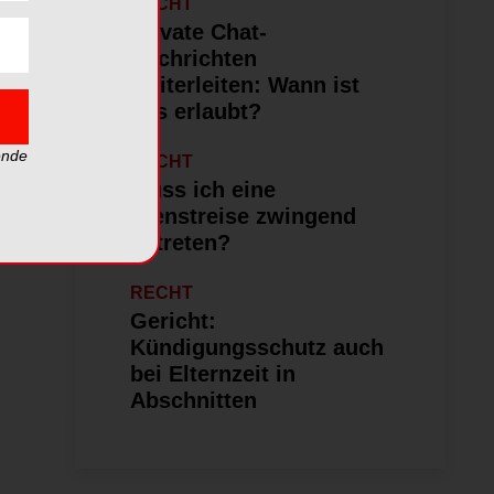
RECHT
Private Chat-
Nachrichten
weiterleiten: Wann ist
das erlaubt?
ende
RECHT
Muss ich eine
Dienstreise zwingend
antreten?
RECHT
Gericht:
Kündigungsschutz auch
bei Elternzeit in
Abschnitten