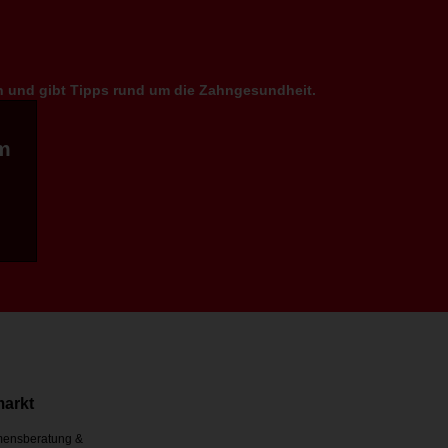
en und gibt Tipps rund um die Zahngesundheit.
m
markt
ensberatung &