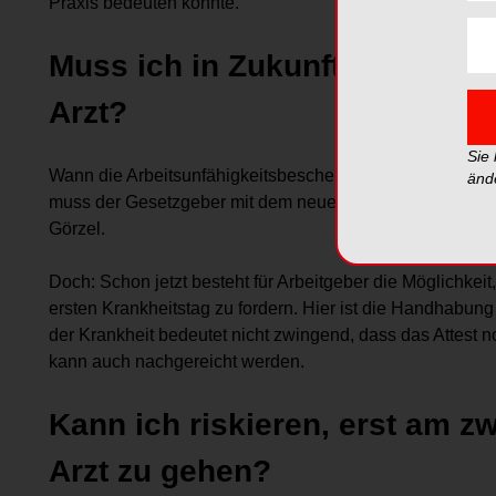
Praxis bedeuten könnte.
Muss ich in Zukunft am erste
Arzt?
Sie
Wann die Arbeitsunfähigkeitsbescheinigung (AU) künftig 
änd
muss der Gesetzgeber mit dem neuen Gesetz festlegen“, s
Görzel.
Doch: Schon jetzt besteht für Arbeitgeber die Möglichkei
ersten Krankheitstag zu fordern. Hier ist die Handhabung
der Krankheit bedeutet nicht zwingend, dass das Attest 
kann auch nachgereicht werden.
Kann ich riskieren, erst am z
Arzt zu gehen?