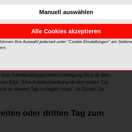
Manuell auswählen
n Tag meiner Krankheit zum
Alle Cookies akzeptieren
 können Ihre Auswahl jederzeit unter "Cookie-Einstellungen“ am Seiten
vorliegen muss, lässt das Reformpaket offen. „Das
ern.
agt der Kölner Fachanwalt für Arbeitsrecht Volker
t, eine Arbeitsunfähigkeitsbescheinigung (AU) ab dem
 wie folgt: „Eine Krankschreibung ab dem ersten Tag
noch an diesem Tag vorliegen muss“, so Görzel. Sie
weiten oder dritten Tag zum