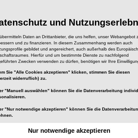
atenschutz und Nutzungserlebn
übermitteln Daten an Drittanbieter, die uns helfen, unser Webangebot 
bessern und zu finanzieren. In diesem Zusammenhang werden auch
zungsprofile gebildet und angereichert, auch außerhalb des Europäisc
tschaftsraumes. Hierfür und um bestimmte Dienste zu nachfolgend
geführten Zwecken verwenden zu dürfen, benötigen wir Ihre Einwilligun
em Sie "Alle Cookies akzeptieren" klicken, stimmen Sie diesen
erzeit widerruflich) zu.
er "Manuell auswählen" können Sie die Datenverarbeitung individ
sonalisieren.
Foto: FantiS/peopleimages.com – stock.adobe.com
er "Nur notwendige akzeptieren" können Sie die Datenverarbeitu
ehnen.
amm für Aufschwung und Beschäftigung“ eine neue
ische Krankschreibung entfallen. Und: Eine
Nur notwendige akzeptieren
n Krankheitstag vorgelegt werden. Was das in der