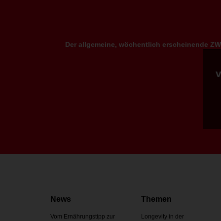
Der allgemeine, wöchentlich erscheinende ZWP
News
Themen
Vom Ernährungstipp zur
Longevity in der