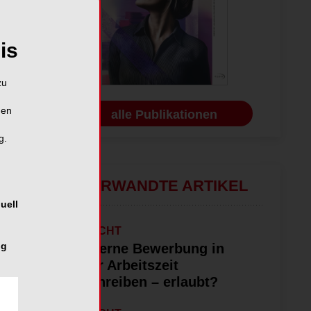
is
zu
hen
alle Publikationen
g.
VERWANDTE ARTIKEL
uell
RECHT
ng
Interne Bewerbung in
der Arbeitszeit
schreiben – erlaubt?