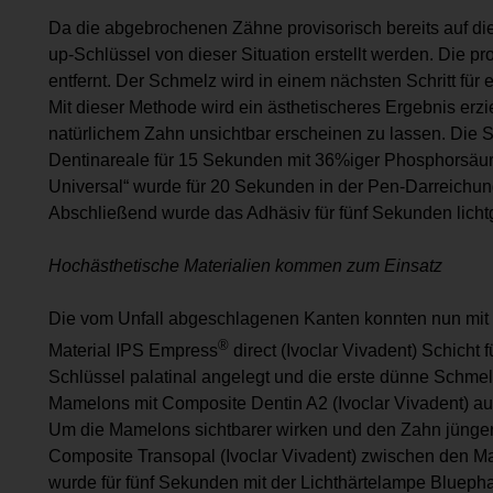
Da die abgebrochenen Zähne provisorisch bereits auf die
up-Schlüssel von dieser Situation erstellt werden. Die p
entfernt. Der Schmelz wird in einem nächsten Schritt für 
Mit dieser Methode wird ein ästhetischeres Ergebnis er
natürlichem Zahn unsichtbar erscheinen zu lassen. Die 
Dentinareale für 15 Sekunden mit 36%iger Phosphorsäure
Universal“ wurde für 20 Sekunden in der Pen-Darreichun
Abschließend wurde das Adhäsiv für fünf Sekunden lichtg
Hochästhetische Materialien kommen zum Einsatz
Die vom Unfall abgeschlagenen Kanten konnten nun mit 
®
Material IPS Empress
direct (Ivoclar Vivadent) Schicht
Schlüssel palatinal angelegt und die erste dünne Schmel
Mamelons mit Composite Dentin A2 (Ivoclar Vivadent) auf
Um die Mamelons sichtbarer wirken und den Zahn jünger
Composite Transopal (Ivoclar Vivadent) zwischen den Ma
wurde für fünf Sekunden mit der Lichthärtelampe Bluephas