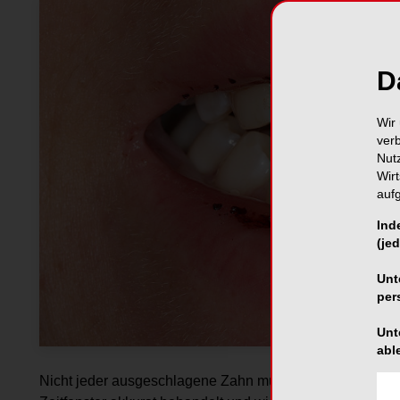
D
Wir 
ver
Nut
Wir
auf
Ind
(jed
Unt
per
Unt
abl
Nicht jeder ausgeschlagene Zahn muss durch ein Implant