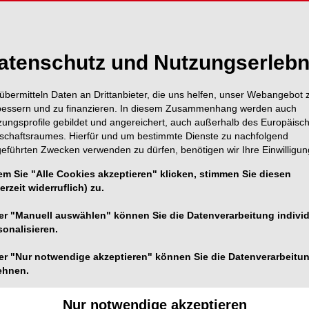
atenschutz und Nutzungserlebn
übermitteln Daten an Drittanbieter, die uns helfen, unser Webangebot 
bessern und zu finanzieren. In diesem Zusammenhang werden auch
zungsprofile gebildet und angereichert, auch außerhalb des Europäisc
tschaftsraumes. Hierfür und um bestimmte Dienste zu nachfolgend
geführten Zwecken verwenden zu dürfen, benötigen wir Ihre Einwilligun
em Sie "Alle Cookies akzeptieren" klicken, stimmen Sie diesen
erzeit widerruflich) zu.
er "Manuell auswählen" können Sie die Datenverarbeitung individ
sonalisieren.
er "Nur notwendige akzeptieren" können Sie die Datenverarbeitu
ehnen.
Foto: Autor
at ersetzt werden. Wird der Zahn in einem bestimmten
Nur notwendige akzeptieren