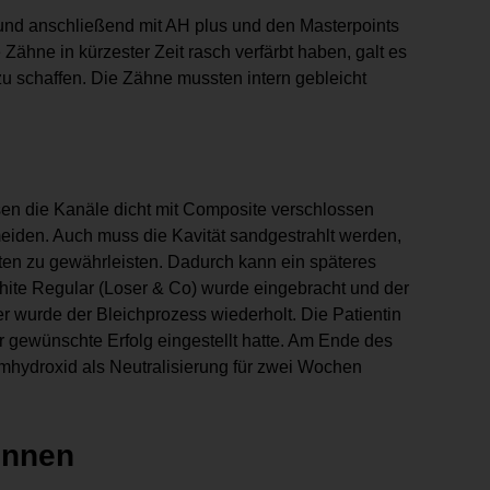
 und anschließend mit AH plus und den Masterpoints
 Zähne in kürzester Zeit rasch verfärbt haben, galt es
zu schaffen. Die Zähne mussten intern gebleicht
ssen die Kanäle dicht mit Composite verschlossen
eiden. Auch muss die Kavität sandgestrahlt werden,
sten zu gewährleisten. Dadurch kann ein späteres
ite Regular (Loser & Co) wurde eingebracht und der
er wurde der Bleichprozess wiederholt. Die Patientin
r gewünschte Erfolg eingestellt hatte. Am Ende des
umhydroxid als Neutralisierung für zwei Wochen
innen