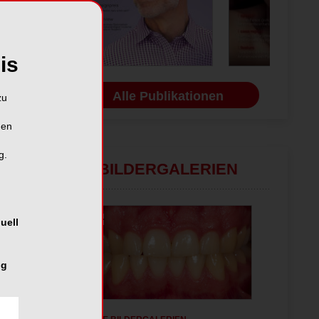
is
Alle Publikationen
zu
hen
g.
BILDERGALERIEN
uell
ng