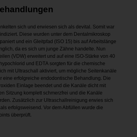
behandlungen
kelten sich und erwiesen sich als devital. Somit war
 indiziert. Diese wurden unter dem Dentalmikroskop
paniert und ein Gleitpfad (ISO 15) bis auf Arbeitslänge
nglich, da es sich um junge Zähne handelte. Nun
feilen (VDW) erweitert und auf eine ISO-Stärke von 40
mhypochlorid und EDTA sorgten für die chemische
h mit Ultraschall aktiviert, um mögliche Seitenkanäle
ür eine erfolgreiche endodontische Behandlung. Die
roxiden Einlage beendet und die Kanäle dicht mit
en Sitzung komplett schmerzfrei und die Kanäle
den. Zusätzlich zur Ultraschallreinigung erwies sich
als erfolgsweisend. Vor dem Abfüllen wurde die
ints überprüft.