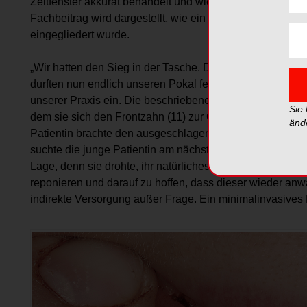
Zeitfenster akkurat behandelt und wieder eingesetzt, zei
Fachbeitrag wird dargestellt, wie ein verlorener Zahn mi
eingegliedert wurde.
„Wir hatten den Sieg in der Tasche. Die gegnerische Fuß
durften nun endlich unseren Pokal feiern.“ Mit diesen Wort
unserer Praxis ein. Die beschriebene Feier endete leider 
Sie
dem sie sich den Frontzahn (11) zur Gänze avulsierte un
änd
Patientin brachte den ausgeschlagenen Zahn 11 zum Ter
suchte die junge Patientin am nächsten Morgen die Zahnarz
Lage, denn sie drohte, ihr natürliches Lächeln zu verlier
reponieren und darauf zu hoffen, dass dieser wieder anw
indirekte Versorgung außer Frage. Ein minimalinvasive