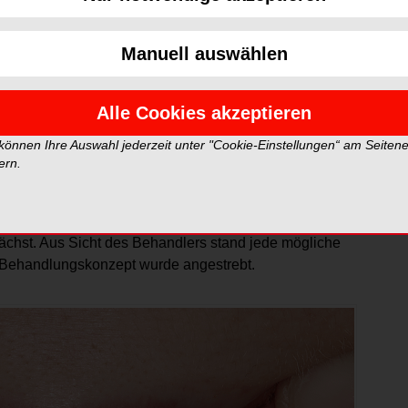
gen sich vielversprechende Ergebnisse. Im folgen
thilfe einer Kombinationstherapie und Composite wieder
Manuell auswählen
ballmannschaft war erfolgreich geschlagen und wir
Alle Cookies akzeptieren
en leitet eine 20-jährige Patientin ihren Besuch in
unglücklich, sie erlitt währenddessen einen Unfall, bei
 können Ihre Auswahl jederzeit unter "Cookie-Einstellungen“ am Seiten
d zwei weitere Zähne (21 und 12) beschädigte. Die
ern.
min mit. Nach der Erstversorgung im Krankenhaus
tpraxis auf (Abb. 1). Hier zeigte sich der Ernst der
en (Abb. 2). Der erste Impuls war, ihren eigenen Zahn zu
ächst. Aus Sicht des Behandlers stand jede mögliche
s Behandlungskonzept wurde angestrebt.