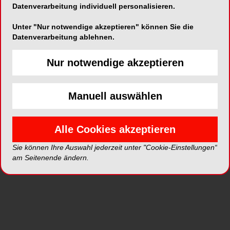
Datenverarbeitung individuell personalisieren.
dieses Patienten wieder.
Unter "Nur notwendige akzeptieren" können Sie die
Datenverarbeitung ablehnen.
Nur notwendige akzeptieren
Manuell auswählen
Alle Cookies akzeptieren
Sie können Ihre Auswahl jederzeit unter "Cookie-Einstellungen“
am Seitenende ändern.
Abb. 1a+b: Ausgangssituation, Frontalansicht.
Abb. 