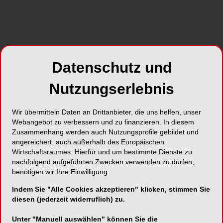
im Raum standen, unterstützte diese Hypothese
zusätzlich. Scharf begrenzte und glänzende
Abrasionsfacetten wiesen darüber hinaus auf eine
exzessive Attrition hin.
Datenschutz und
Ätiologie
Nutzungserlebnis
Die Abrasion war multifaktoriell bedingt und wies
sowohl eine chemische als auch eine
Wir übermitteln Daten an Drittanbieter, die uns helfen, unser
mechanische Komponente auf. Es ist recht häufig
Webangebot zu verbessern und zu finanzieren. In diesem
zu beobachten, dass
Zusammenhang werden auch Nutzungsprofile gebildet und
angereichert, auch außerhalb des Europäischen
Abrasions-/Attritionsprozesse den Verlust von
Wirtschaftsraumes. Hierfür und um bestimmte Dienste zu
Zahnsubstanz bei einer chemischen Erosion
nachfolgend aufgeführten Zwecken verwenden zu dürfen,
2, 3
beschleunigen.
Faktoren wie nächtlicher
benötigen wir Ihre Einwilligung.
Bruxismus, Parafunktionen (Fingernägelkauen,
Indem Sie "Alle Cookies akzeptieren" klicken, stimmen Sie
Nüsseknacken) und Erosion durch
diesen (jederzeit widerruflich) zu.
kohlensäurehaltige Erfrischungsgetränke fanden
sich dementsprechend auch in der Anamnese
Unter "Manuell auswählen" können Sie die