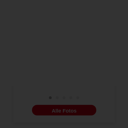
GC GERMANY
01.07.2026
NEUE BILDERG
Ein Blick hinter die
Behandlun
Kulissen von GC Europe
Abrasions
NV in Leuven
der Injec
Technik
Alle Fotos