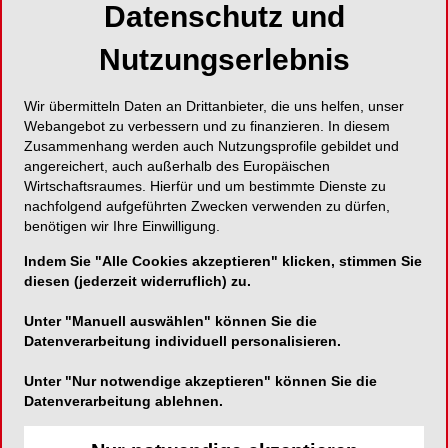
Datenschutz und
Richter (COO & President GC Europe AG) –
hießen Gäste aus der ganzen Welt willkommen,
Nutzungserlebnis
um diesen Doppelerfolg zu zelebrieren.
Wir übermitteln Daten an Drittanbieter, die uns helfen, unser
105 Jahre „Semui“: Von
Webangebot zu verbessern und zu finanzieren. In diesem
Zusammenhang werden auch Nutzungsprofile gebildet und
Japan in die Welt
angereichert, auch außerhalb des Europäischen
Wirtschaftsraumes. Hierfür und um bestimmte Dienste zu
nachfolgend aufgeführten Zwecken verwenden zu dürfen,
Seit der Gründung im Jahr 1921 hat sich GC der
benötigen wir Ihre Einwilligung.
Philosophie des „Semui“ verschrieben – dem
Indem Sie "Alle Cookies akzeptieren" klicken, stimmen Sie
Handeln im Sinne des Gemeinwohls. Was vor
diesen (jederzeit widerruflich) zu.
105 Jahren als bescheidenes „
G
eneral
C
hemicals
Research Laboratory“ in Japan begann, hat sich
Unter "Manuell auswählen" können Sie die
Datenverarbeitung individuell personalisieren.
zu einem globalen Innovationsführer mit über
3.400 Mitarbeitern entwickelt.
Unter "Nur notwendige akzeptieren" können Sie die
Datenverarbeitung ablehnen.
„Die zurückliegende Eröffnung ist weit mehr als