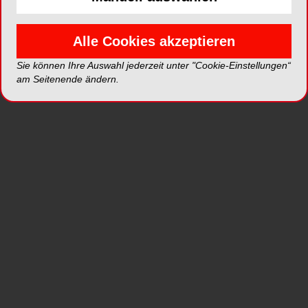
Die thermoplastische 3-D-
Obturation
Alle Cookies akzeptieren
ENDODONTOLOGIE
21.02.2011
Sie können Ihre Auswahl jederzeit unter "Cookie-Einstellungen“
am Seitenende ändern.
Bakterienreduktion im
Wurzelkanal
ENDODONTOLOGIE
21.02.2011