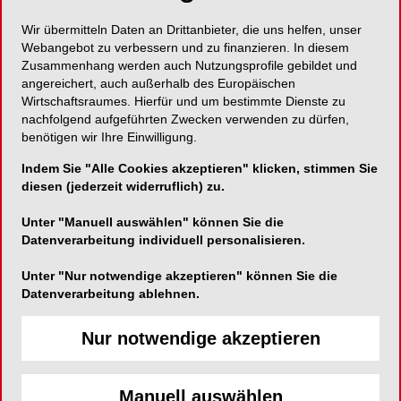
ENDODONTOLOGIE
21.02.2011
Wir übermitteln Daten an Drittanbieter, die uns helfen, unser
Webangebot zu verbessern und zu finanzieren. In diesem
Oft steckt hinter dem vermeintlichen
Zusammenhang werden auch Nutzungsprofile gebildet und
„Endofall“ eine nicht entdeckte
angereichert, auch außerhalb des Europäischen
Craniomandibuläre Dysfunktion (CMD). Eine
Wirtschaftsraumes. Hierfür und um bestimmte Dienste zu
neue Software mit Diagnoseschlüssel
nachfolgend aufgeführten Zwecken verwenden zu dürfen,
benötigen wir Ihre Einwilligung.
sichert die Entscheidung „Schiene oder
Endo“ auch aus forensischer Sicht.
Indem Sie "Alle Cookies akzeptieren" klicken, stimmen Sie
diesen (jederzeit widerruflich) zu.
Unter "Manuell auswählen" können Sie die
Datenverarbeitung individuell personalisieren.
Unter "Nur notwendige akzeptieren" können Sie die
Datenverarbeitung ablehnen.
Nur notwendige akzeptieren
Manuell auswählen