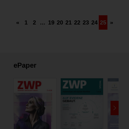
ENDODONTOLOGIE
08.11.2007
«
1
2
...
19
20
21
22
23
24
25
»
ePaper