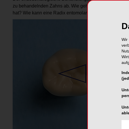
zu behandelnden Zahns ab. Wie geht man damit um, wenn d
hat? Wie kann eine Radix entomolaris sicher diagnostizie
D
Wir 
ver
Nut
Wir
auf
Ind
(jed
Unt
per
Unt
abl