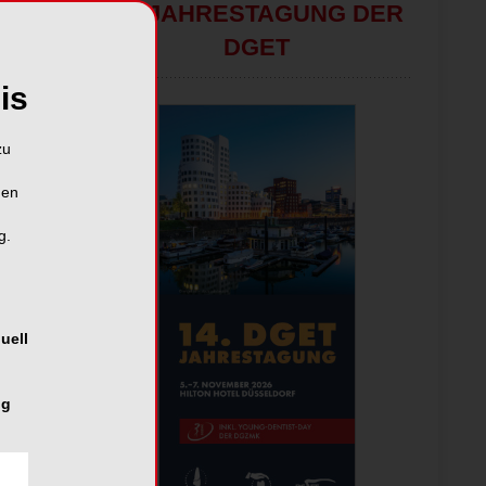
14. JAHRESTAGUNG DER
DGET
is
zu
hen
g.
uell
ng