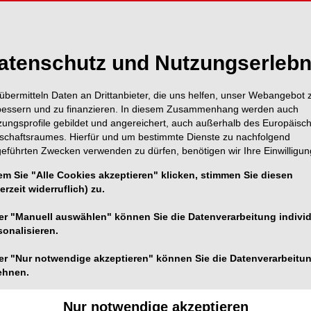
er Unterkiefermolar plötzlich drei statt zwei Wurzeln
rt und therapiert werden?
atenschutz und Nutzungserlebn
übermitteln Daten an Drittanbieter, die uns helfen, unser Webangebot 
bessern und zu finanzieren. In diesem Zusammenhang werden auch
zungsprofile gebildet und angereichert, auch außerhalb des Europäisc
tschaftsraumes. Hierfür und um bestimmte Dienste zu nachfolgend
geführten Zwecken verwenden zu dürfen, benötigen wir Ihre Einwilligun
em Sie "Alle Cookies akzeptieren" klicken, stimmen Sie diesen
erzeit widerruflich) zu.
er "Manuell auswählen" können Sie die Datenverarbeitung individ
sonalisieren.
er "Nur notwendige akzeptieren" können Sie die Datenverarbeitu
ehnen.
Nur notwendige akzeptieren