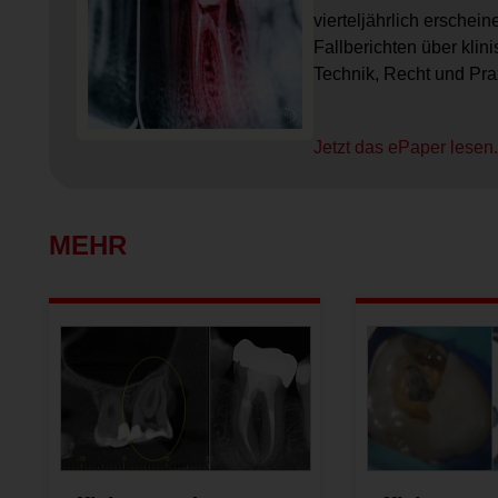
vierteljährlich erschei
Fallberichten über kli
Technik, Recht und Pr
Jetzt das ePaper lesen
MEHR