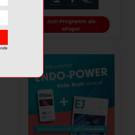
zum Programm als
ePaper
ende