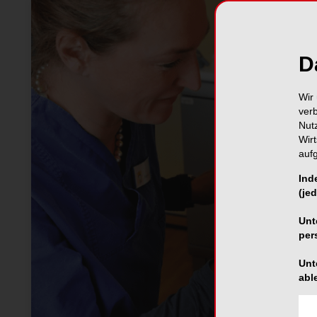
D
Wir 
ver
Nut
Wir
auf
Ind
(jed
Unt
per
Unt
abl