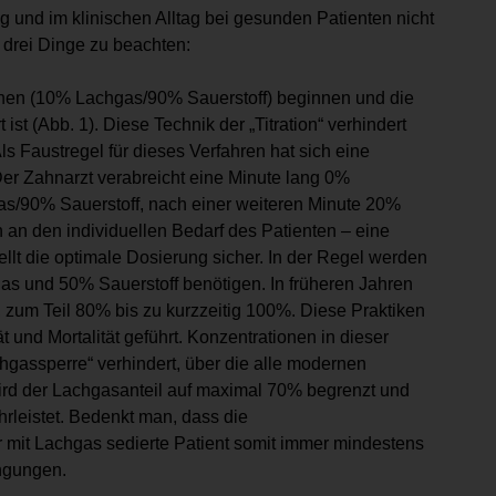
g und im klinischen Alltag bei gesunden Patienten nicht
 drei Dinge zu beachten:
onen (10% Lachgas/90% Sauerstoff) beginnen und die
st (Abb. 1). Diese Technik der „Titration“ verhindert
ls Faustregel für dieses Verfahren hat sich eine
er Zahnarzt verabreicht eine Minute lang 0%
s/90% Sauerstoff, nach einer weiteren Minute 20%
an den individuellen Bedarf des Patienten – eine
llt die optimale Dosierung sicher. In der Regel werden
as und 50% Sauerstoff benötigen. In früheren Jahren
 zum Teil 80% bis zu kurzzeitig 100%. Diese Praktiken
 und Mortalität geführt. Konzentrationen in dieser
gassperre“ verhindert, über die alle modernen
ird der Lachgasanteil auf maximal 70% begrenzt und
rleistet. Bedenkt man, dass die
der mit Lachgas sedierte Patient somit immer mindestens
ingungen.