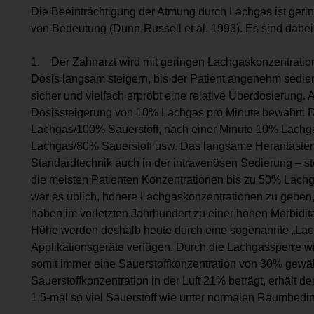
Die Beeinträchtigung der Atmung durch Lachgas ist gerin
von Bedeutung (Dunn-Russell et al. 1993). Es sind dabei
1. Der Zahnarzt wird mit geringen Lachgaskonzentrati
Dosis langsam steigern, bis der Patient angenehm sediert i
sicher und vielfach erprobt eine relative Überdosierung. A
Dosissteigerung von 10% Lachgas pro Minute bewährt: D
Lachgas/100% Sauerstoff, nach einer Minute 10% Lachga
Lachgas/80% Sauerstoff usw. Das langsame Herantasten 
Standardtechnik auch in der intravenösen Sedierung – ste
die meisten Patienten Konzentrationen bis zu 50% Lachg
war es üblich, höhere Lachgaskonzentrationen zu geben,
haben im vorletzten Jahrhundert zu einer hohen Morbidität
Höhe werden deshalb heute durch eine sogenannte „Lach
Applikationsgeräte verfügen. Durch die Lachgassperre w
somit immer eine Sauerstoffkonzentration von 30% gewäh
Sauerstoffkonzentration in der Luft 21% beträgt, erhält 
1,5-mal so viel Sauerstoff wie unter normalen Raumbed