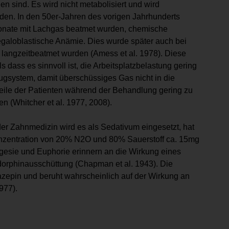
en sind. Es wird nicht metabolisiert und wird
den. In den 50er-Jahren des vorigen Jahrhunderts
 Monate mit Lachgas beatmet wurden, chemische
aloblastische Anämie. Dies wurde später auch bei
 langzeitbeatmet wurden (Amess et al. 1978). Diese
s dass es sinnvoll ist, die Arbeitsplatzbelastung gering
ugsystem, damit überschüssiges Gas nicht in die
eile der Patienten während der Behandlung gering zu
n (Whitcher et al. 1977, 2008).
der Zahnmedizin wird es als Sedativum eingesetzt, hat
Konzentration von 20% N2O und 80% Sauerstoff ca. 15mg
lgesie und Euphorie erinnern an die Wirkung eines
ndorphinausschüttung (Chapman et al. 1943). Die
azepin und beruht wahrscheinlich auf der Wirkung an
977).