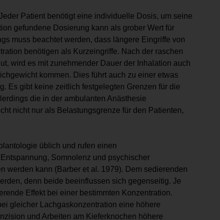
eder Patient benötigt eine individuelle Dosis, um seine
ration gefundene Dosierung kann als grober Wert für
gs muss beachtet werden, dass längere Eingriffe von
ration benötigen als Kurzeingriffe. Nach der raschen
lut, wird es mit zunehmender Dauer der Inhalation auch
chgewicht kommen. Dies führt auch zu einer etwas
 Es gibt keine zeitlich festgelegten Grenzen für die
lerdings die in der ambulanten Anästhesie
ht nicht nur als Belastungsgrenze für den Patienten,
lantologie üblich und rufen einen
on Entspannung, Somnolenz und psychischer
hen werden kann (Barber et al. 1979). Dem sedierenden
erden, denn beide beeinflussen sich gegenseitig. Je
ierende Effekt bei einer bestimmten Konzentration.
 bei gleicher Lachgaskonzentration eine höhere
Inzision und Arbeiten am Kieferknochen höhere