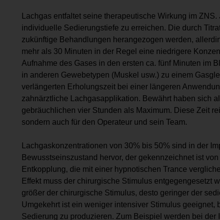
Lachgas entfaltet seine therapeutische Wirkung im ZNS. J
individuelle Sedierungstiefe zu erreichen. Die durch Tit
zukünftige Behandlungen herangezogen werden, allerdin
mehr als 30 Minuten in der Regel eine niedrigere Konzent
Aufnahme des Gases in den ers­ten ca. fünf Minuten im B
in anderen Gewebetypen (Muskel usw.) zu einem Gasglei
verlängerten Erholungszeit bei einer längeren Anwendung.
zahnärztliche Lachgasapplikation. Bewährt haben sich al
gebräuchlichen vier Stunden als Maximum. Diese Zeit reic
sondern auch für den Operateur und sein Team.
Lachgaskonzentrationen von 30% bis 50% sind in der Imp
Bewusstseinszustand hervor, der gekennzeichnet ist v
Entkopplung, die mit einer hypnotischen Trance verglic
Effekt muss der chirurgische Stimulus entgegengesetzt w
größer der chi­rurgische Stimulus, desto geringer der sed
Umgekehrt ist ein weniger intensiver Stimulus geeignet,
Sedierung zu produzieren. Zum Beispiel werden bei der 