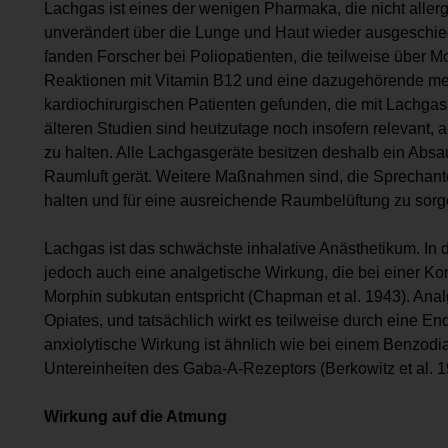
Lachgas ist eines der wenigen Pharmaka, die nicht allerg
unverändert über die Lunge und Haut wieder ausgeschie
fanden Forscher bei Poliopatienten, die teilweise über
Reaktionen mit Vitamin B12 und eine dazugehörende meg
kardiochirurgischen Patienten gefunden, die mit Lachgas
älteren Studien sind heutzutage noch insofern relevant, al
zu halten. Alle Lachgasgeräte besitzen deshalb ein Absa
Raumluft gerät. Weitere Maßnahmen sind, die Sprechant
halten und für eine ausreichende Raumbelüftung zu sorge
Lachgas ist das schwächste inhalative Anästhetikum. In 
jedoch auch eine analgetische Wirkung, die bei einer 
Morphin subkutan entspricht (Chapman et al. 1943). Ana
Opiates, und tatsächlich wirkt es teilweise durch eine E
anxiolytische Wirkung ist ähnlich wie bei einem Benzodi
Untereinheiten des Gaba-A-Rezeptors (Berkowitz et al. 1
Wirkung auf die Atmung