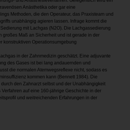
ierungs- und Anästhesieverfahren. Gelegentlich wird ein
ntravenösen Anästhetika oder gar eine
lerdings Methoden, die den Operateur, das Praxisteam und
griffs unabhängig agieren lassen. Infrage kommt die
ve Sedierung mit Lachgas (N2O). Die Lachgassedierung
ein großes Maß an Sicherheit und ist gerade in der
ner konstruktiven Operationsumgebung
Lachgas in der Zahnmedizin geschätzt. Eine adjuvante
kung des Gases ist bei lang andauernden und
lusst die normalen Atemwegsreflexe nicht, sodass es
eminsuffizienz kommen kann (Bennett 1984). Die
 durch den Zahnarzt selbst und der Unabhängigkeit
 Verfahren auf eine 160-jährige Geschichte in der
tsprofil und weitreichenden Erfahrungen in der