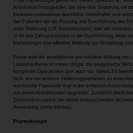
In der Implantologie gibt es ein breites Spektrum an Sed
Anästhesist hinzugerufen, der eine tiefe Sedierung mit i
Intubationsvollnarkose durchführt. Vorteilhafter sind al
den Patienten bei der Planung und Durchführung des Ein
orale Sedierung (z.B. Benzodiazepin) oder die inhalati
ist für den Zahnarzt einfach in der Durchführung, bietet 
Implantologie eine effektive Methode zur Herstellung ei
Primär wird die anxiolytische und sedative Wirkung von 
Lokalanästhesie ist immer obligat, die analgetische Wir
komplexen Operationen aber auch von Vorteil. Es beeinf
nicht, wie bei anderen Sedierungsverfahren, zu einer At
wachsende Popularität liegt in der einfachen Anwendung
von einem Anästhesisten begründet. Zusätzlich blickt das
Zahnmedizin zurück, mit einem entsprechenden Sicherhei
Anwendung (siehe Infobox).
Pharmakologie