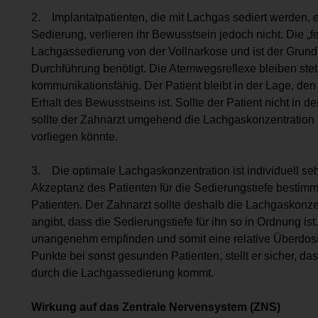
2. Implantatpatienten, die mit Lachgas sediert werden,
Sedierung, verlieren ihr Bewusstsein jedoch nicht. Die „
Lachgassedierung von der Vollnarkose und ist der Grund
Durchführung benötigt. Die Atemwegsreflexe bleiben stets
kommunikationsfähig. Der Patient bleibt in der Lage, den 
Erhalt des Bewusstseins ist. Sollte der Patient nicht in d
sollte der Zahnarzt umgehend die Lachgaskonzentration 
vorliegen könnte.
3. Die optimale Lachgaskonzentration ist individuell se
Akzeptanz des Patienten für die Sedierungstiefe bestimmt
Patienten. Der Zahnarzt sollte deshalb die Lachgaskonzent
angibt, dass die Sedierungstiefe für ihn so in Ordnung is
unangenehm empfinden und somit eine relative Überdosie
Punkte bei sonst gesunden Patienten, stellt er sicher, d
durch die Lachgassedierung kommt.
Wirkung auf das Zentrale Nervensystem (ZNS)