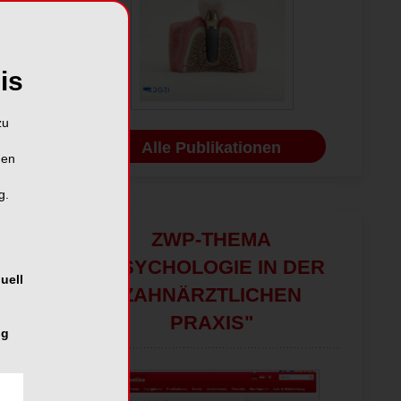
is
zu
Alle Publikationen
hen
g.
ZWP-THEMA
"PSYCHOLOGIE IN DER
uell
ZAHNÄRZTLICHEN
PRAXIS"
ng