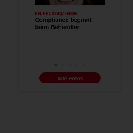
NEUE BILDERGALERIEN
06.07.2026
NEUE BILDERG
Compliance beginnt
Indikatio
beim Behandler
kieferort
Behandlu
Alle Fotos