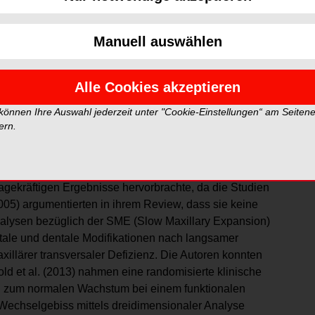
serung in den dentoalveolären transversalen
 erreicht werden kann.
Manuell auswählen
ar, dass die frühe Korrektur eines Kreuzbisses den
 (2001). Bei einem unilateralen Kreuzbiss muss sich
Alle Cookies akzeptieren
 der Zähne zu ermöglichen. Diese seitliche Verlagerung
g von Gebiss und Kiefer führen. Um den Kreuzbiss zu
 können Ihre Auswahl jederzeit unter "Cookie-Einstellungen“ am Seiten
ommen daher Mehrfachbehandlungen zur Anwendung
ern.
m, dass der Vergleich der auf den unterschiedlichen
ekräftigen Ergebnisse hervorbrachte, da die Studien
005) argumentierten in ihrem Review, dass sie keine
alysen bezüglich der SME (Slow Maxillary Expansion)
ettale und dentale Modifikationen nach langsamer
xillärer transversaler Defizienz. Die Autoren konnten
pold et al. (2013) nahmen eine randomisierte klinische
ug zum normalen Wachstum bei einem funktionalen
 Wechselgebiss mittels dreidimensionaler Analyse