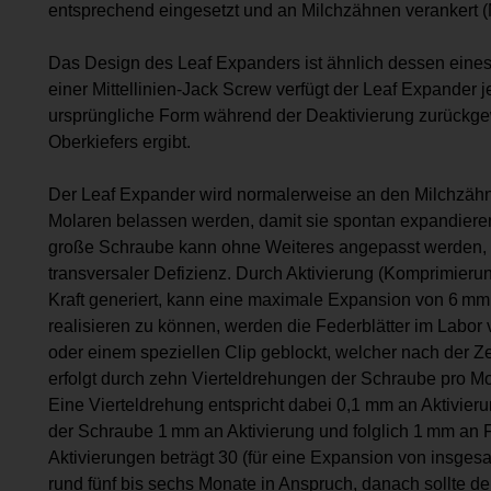
entsprechend eingesetzt und an Milchzähnen verankert (Mu
Das Design des Leaf Expanders ist ähnlich dessen eines
einer Mittellinien-Jack Screw verfügt der Leaf Expander j
ursprüngliche Form während der Deaktivierung zurückgew
Oberkiefers ergibt.
Der Leaf Expander wird normalerweise an den Milchzähn
Molaren belassen werden, damit sie spontan expandiere
große Schraube kann ohne Weiteres angepasst werden, z
transversaler Defizienz. Durch Aktivierung (Komprimierun
Kraft generiert, kann eine maximale Expansion von 6 mm
realisieren zu können, werden die Federblätter im Labor v
oder einem speziellen Clip geblockt, welcher nach der Z
erfolgt durch zehn Vierteldrehungen der Schraube pro Mo
Eine Vierteldrehung entspricht dabei 0,1 mm an Aktivie
der Schraube 1 mm an Aktivierung und folglich 1 mm an
Aktivierungen beträgt 30 (für eine Expansion von insge
rund fünf bis sechs Monate in Anspruch, danach sollte de