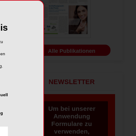
is
zu
Alle Publikationen
hen
g.
NEWSLETTER
uell
Um bei unserer
ng
Anwendung
Formulare zu
verwenden,