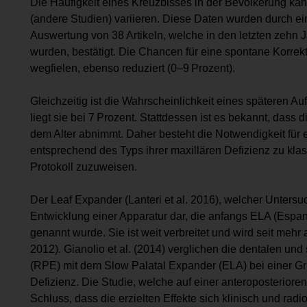
Die Häufigkeit eines Kreuzbisses in der Bevölkerung kann
(andere Studien) variieren. Diese Daten wurden durch eine
Auswertung von 38 Artikeln, welche in den letzten zehn J
wurden, bestätigt. Die Chancen für eine spontane Korrekt
wegfielen, ebenso reduziert (0–9 Prozent).
Gleichzeitig ist die Wahrscheinlichkeit eines späteren A
liegt sie bei 7 Prozent. Stattdessen ist es bekannt, dass d
dem Alter abnimmt. Daher besteht die Notwendigkeit für 
entsprechend des Typs ihrer maxillären Defizienz zu klas
Protokoll zuzuweisen.
Der Leaf Expander (Lanteri et al. 2016), welcher Untersuch
Entwicklung einer Apparatur dar, die anfangs ELA (Espa
genannt wurde. Sie ist weit verbreitet und wird seit mehr 
2012). Gianolio et al. (2014) verglichen die dentalen und
(RPE) mit dem Slow Palatal Expander (ELA) bei einer Gru
Defizienz. Die Studie, welche auf einer anteroposteriore
Schluss, dass die erzielten Effekte sich klinisch und radio