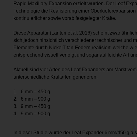
Rapid Maxillary Expansion erzielt wurden. Der Leaf Expa
Technologie die Realisierung einer Oberkieferexpansion 
kontinuierlicher sowie vorab festgelegter Kräfte.
Diese Apparatur (Lanteri et al. 2016) scheint zwar ähnli
sich jedoch hinsichtlich verschiedener technischer und
Elemente durch NickelTitan-Federn realisiert, welche wie 
entsprechend visuell verfolgt und sogar auf leichte Art
Aktuell sind vier Arten des Leaf Expanders am Markt ver
unterschiedliche Kraftarten generieren:
6 mm – 450 g
6 mm – 900 g
9 mm – 450 g
9 mm – 900 g
In dieser Studie wurde der Leaf Expander 6 mm/450 g als 