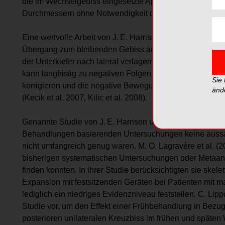
die im Wechselgebiss eingesetzte Apparatur eine Verbes
Durchmessern ohne Notwendigkeit der Patientenmitarbeit
Eine wertvolle Arbeit von J. E. Harrison und Ashby legt d
Übergang zum bleibenden Gebiss auszuschließen scheint
der Unterkiefer nach lateral verlagern, um einen Kontakt
kann langfristig zu negativen Folgen für die Entwicklun
Sie
korrigieren und die negative Bewegung zu stoppen, k
änd
(Kecik et al. 2007, Kilic et al. 2008).
Genannte Studie von J. E. Harrison und Ashby zeigt zude
Behandlungen basierenden Untersuchungen keine aussag
nicht umfangreich genug waren. M. O. Lagravère et al. (2
bisherigen systematischen Untersuchungen oder Metaan
finden konnten. In ihrer Studie berücksichtigten sie skel
Expansion mit festsitzenden Geräten bei Patienten mit ma
lediglich ein niedriges Evidenzniveau feststellen. C. Lip
Studie vor, um den Effekt einer Frühbehandlung in Bez
posterioren unilateralen Kreuzbiss im frühen und späten