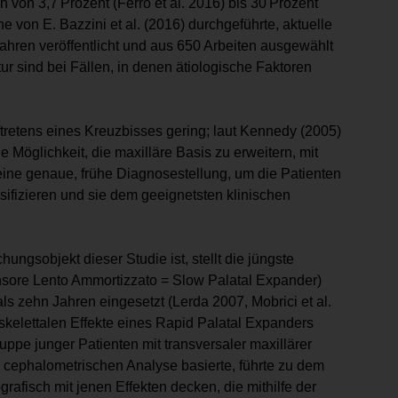
 von 3,7 Prozent (Ferro et al. 2016) bis 30 Prozent
 von E. Bazzini et al. (2016) durchgeführte, aktuelle
ahren veröffentlicht und aus 650 Arbeiten ausgewählt
ur sind bei Fällen, in denen ätiologische Faktoren
uftretens eines Kreuzbisses gering; laut Kennedy (2005)
ie Möglichkeit, die maxilläre Basis zu erweitern, mit
eine genaue, frühe Diagnosestellung, um die Patienten
sifizieren und sie dem geeignetsten klinischen
ungsobjekt dieser Studie ist, stellt die jüngste
nsore Lento Ammortizzato = Slow Palatal Expander)
als zehn Jahren eingesetzt (Lerda 2007, Mobrici et al.
 skelettalen Effekte eines Rapid Palatal Expanders
ppe junger Patienten mit transversaler maxillärer
n cephalometrischen Analyse basierte, führte zu dem
grafisch mit jenen Effekten decken, die mithilfe der