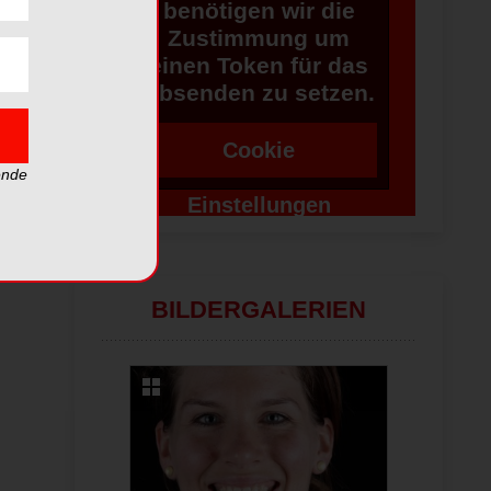
benötigen wir die
Zustimmung um
einen Token für das
Absenden zu setzen.
Cookie
ende
Einstellungen
ändern
BILDERGALERIEN