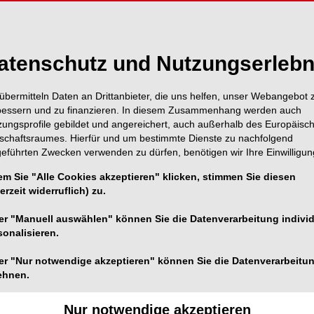
atenschutz und Nutzungserlebn
übermitteln Daten an Drittanbieter, die uns helfen, unser Webangebot 
bessern und zu finanzieren. In diesem Zusammenhang werden auch
zungsprofile gebildet und angereichert, auch außerhalb des Europäisc
tschaftsraumes. Hierfür und um bestimmte Dienste zu nachfolgend
geführten Zwecken verwenden zu dürfen, benötigen wir Ihre Einwilligun
em Sie "Alle Cookies akzeptieren" klicken, stimmen Sie diesen
erzeit widerruflich) zu.
er "Manuell auswählen" können Sie die Datenverarbeitung individ
sonalisieren.
er "Nur notwendige akzeptieren" können Sie die Datenverarbeitu
ehnen.
Foto: Autoren
 Lanteri und Dr. Alessandro Gianolio erläutern, wie durch
Nur notwendige akzeptieren