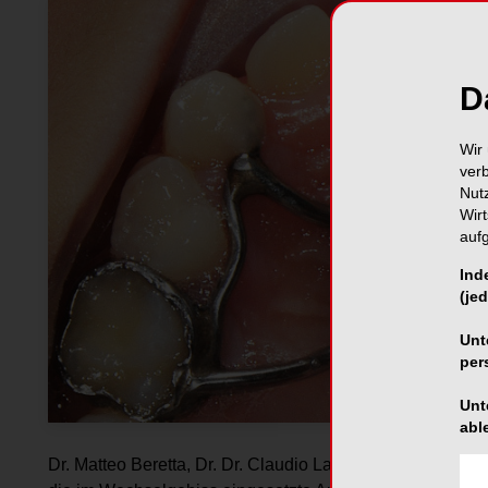
D
Wir 
ver
Nut
Wir
auf
Ind
(jed
Unt
per
Unt
abl
Dr. Matteo Beretta, Dr. Dr. Claudio Lanteri, Dr. Valentina