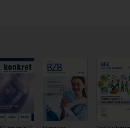
EDI konkret 02/26
Bayerisches
Der Freie Zahnarz