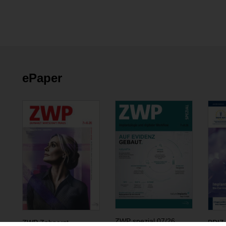
ePaper
ZWP spezial 07/26
ZWP Zahnarzt
BDIZ 