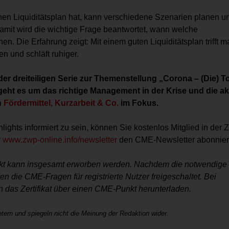
en Liquiditätsplan hat, kann verschiedene Szenarien planen u
Damit wird die wichtige Frage beantwortet, wann welche
en. Die Erfahrung zeigt: Mit einem guten Liquiditätsplan trifft 
n und schläft ruhiger.
er dreiteiligen Serie zur Themenstellung „Corona – (Die) T
geht es um das richtige Management in der Krise und die ak
n
Fördermittel, Kurzarbeit & Co.
im Fokus.
hlights infor­miert zu sein, können Sie kostenlos Mitglied in der
r
www.zwp-online.info/newsletter
den CME-Newsletter abonnier
nkt kann insgesamt erworben werden. Nachdem die notwendige
den die CME-Fragen für registrierte Nutzer freigeschaltet. Bei
 das Zertifikat über einen CME-Punkt herunterladen.
tern und spiegeln nicht die Meinung der Redaktion wider.