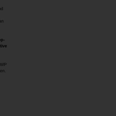
nd
man
op-
tive
 ZWP
en.