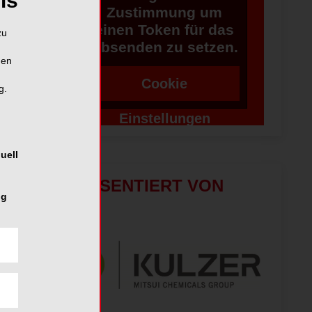
is
Zustimmung um
einen Token für das
zu
Absenden zu setzen.
hen
Cookie
g.
Einstellungen
ändern
uell
PRÄSENTIERT VON
ng