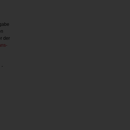
fgabe
en
r der
ans-
 -