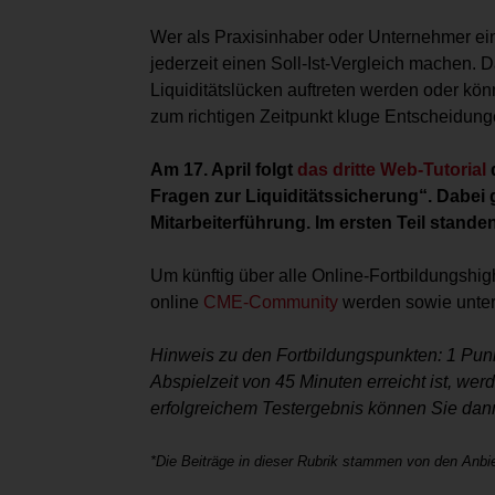
Wer als Praxisinhaber oder Unternehmer ein
jederzeit einen Soll-Ist-Vergleich machen. 
Liquiditätslücken auftreten werden oder könn
zum richtigen Zeitpunkt kluge Entscheidunge
Am 17. April folgt
das dritte Web-Tutorial
d
Fragen zur Liquiditätssicherung“. Dabei 
Mitarbeiterführung. Im ersten Teil stande
Um künftig über alle Online-­Fortbildungshig
online
CME-Community
werden sowie unte
Hinweis zu den Fortbildungspunkten: 1 Pu
Abspielzeit von 45 Minuten erreicht ist, wer
erfolgreichem Testergebnis können Sie dann
*Die Beiträge in dieser Rubrik stammen von den Anbie