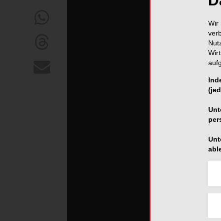
D
Wir 
ver
Nut
Wir
auf
Ind
(jed
Unt
per
Unt
abl