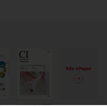
Alle ePaper
t
ceramic implants 01/26