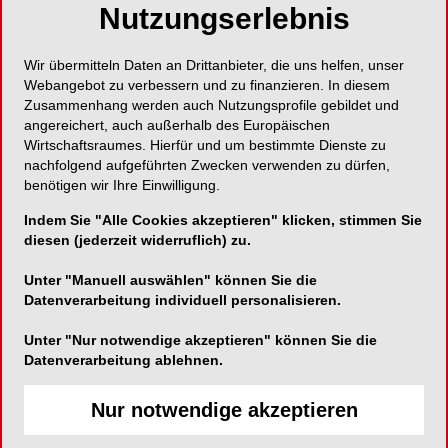
Nutzungserlebnis
Dreistufiges Poliersystem mit Diamantschleifkorn
Wir übermitteln Daten an Drittanbieter, die uns helfen, unser
Webangebot zu verbessern und zu finanzieren. In diesem
Zusammenhang werden auch Nutzungsprofile gebildet und
angereichert, auch außerhalb des Europäischen
BEGO Bremer Goldschlägerei Wilh. Herbst
Wirtschaftsraumes. Hierfür und um bestimmte Dienste zu
GmbH & Co. KG
nachfolgend aufgeführten Zwecken verwenden zu dürfen,
benötigen wir Ihre Einwilligung.
Wilhelm-Herbst-Straße 1
28359 Bremen
Indem Sie "Alle Cookies akzeptieren" klicken, stimmen Sie
diesen (jederzeit widerruflich) zu.
Telefon:
0421 2028-0
Unter "Manuell auswählen" können Sie die
Fax:
0421 2028-100
Datenverarbeitung individuell personalisieren.
E-Mail:
Unter "Nur notwendige akzeptieren" können Sie die
Datenverarbeitung ablehnen.
Nur notwendige akzeptieren