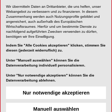
Abutments
Wir übermitteln Daten an Drittanbieter, die uns helfen, unser
Webangebot zu verbessern und zu finanzieren. In diesem
Zusammenhang werden auch Nutzungsprofile gebildet und
Einteilige individuelle Implantatprothetik „Made by
angereichert, auch außerhalb des Europäischen
BEGO“!
Wirtschaftsraumes. Hierfür und um bestimmte Dienste zu
nachfolgend aufgeführten Zwecken verwenden zu dürfen,
benötigen wir Ihre Einwilligung.
Indem Sie "Alle Cookies akzeptieren" klicken, stimmen Sie
BEGO Bremer Goldschlägerei Wilh. Herbst
diesen (jederzeit widerruflich) zu.
GmbH & Co. KG
Unter "Manuell auswählen" können Sie die
Wilhelm-Herbst-Straße 1
Datenverarbeitung individuell personalisieren.
28359 Bremen
Unter "Nur notwendige akzeptieren" können Sie die
Telefon:
0421 2028-0
Datenverarbeitung ablehnen.
Fax:
0421 2028-100
E-Mail:
Nur notwendige akzeptieren
Manuell auswählen