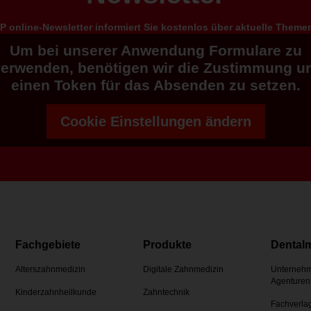
 online-Newsletter informiert Sie kostenlos über aktuelle Them
Um bei unserer Anwendung Formulare zu
verwenden, benötigen wir die Zustimmung u
einen Token für das Absenden zu setzen.
Cookie Einstellungen ändern
Fachgebiete
Produkte
Dental
Alterszahnmedizin
Digitale Zahnmedizin
Unternehm
Agenturen
Kinderzahnheilkunde
Zahntechnik
Fachverla