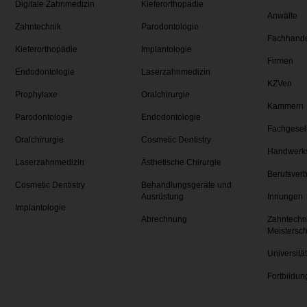
Digitale Zahnmedizin
Kieferorthopädie
Anwälte
Zahntechnik
Parodontologie
Fachhand
Kieferorthopädie
Implantologie
Firmen
Endodontologie
Laserzahnmedizin
KZVen
Prophylaxe
Oralchirurgie
Kammern
Parodontologie
Endodontologie
Fachgesel
Oralchirurgie
Cosmetic Dentistry
Handwerk
Laserzahnmedizin
Ästhetische Chirurgie
Berufsver
Cosmetic Dentistry
Behandlungsgeräte und
Ausrüstung
Innungen
Implantologie
Abrechnung
Zahntechn
Meistersc
Universitä
Fortbildun