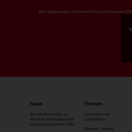
Der allgemeine, wöchentlich erscheinende ZWP
News
Themen
Vom Ernährungstipp zur
Longevity in der
Beratung: Mundgesundheit
Zahnmedizin
beginnt auch auf dem Teller
Stimmen, Themen,