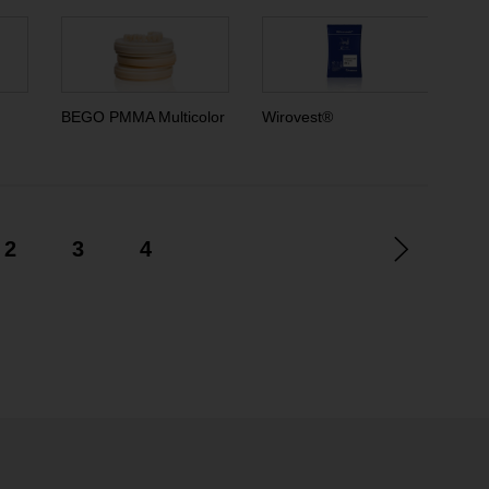
BEGO PMMA Multicolor
Wirovest®
Wir
2
3
4