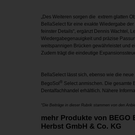
„Des Weiteren sorgen die extrem glatten O
BellaSelect für eine exakte Wiedergabe de
feinster Details“, ergänzt Dennis Wachtel,
Wiedergabegenauigkeit und präzise Passung
weitspannigen Brücken gewährleistet und eig
Zudem trägt die eindeutige Expansionssteu
BellaSelect lässt sich, ebenso wie die neu
®
BegoSol
Select anmischen. Die gesamte B
Dentalfachhandel erhältlich. Nähere Informa
*Die Beiträge in dieser Rubrik stammen von den Anbie
mehr Produkte von BEGO B
Herbst GmbH & Co. KG