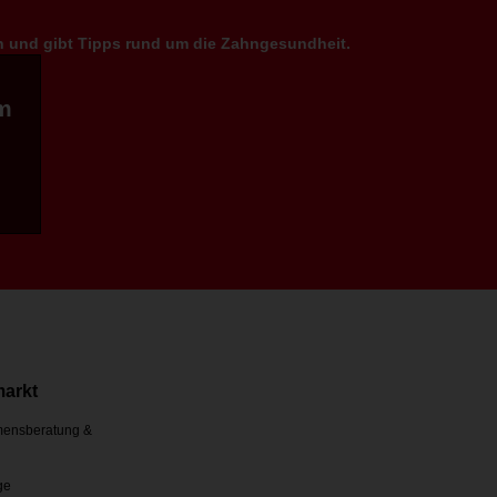
en und gibt Tipps rund um die Zahngesundheit.
m
markt
ensberatung &
ge