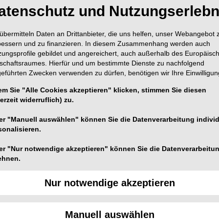
atenschutz und Nutzungserlebn
übermitteln Daten an Drittanbieter, die uns helfen, unser Webangebot 
bessern und zu finanzieren. In diesem Zusammenhang werden auch
zungsprofile gebildet und angereichert, auch außerhalb des Europäisc
tschaftsraumes. Hierfür und um bestimmte Dienste zu nachfolgend
geführten Zwecken verwenden zu dürfen, benötigen wir Ihre Einwilligun
 ermöglicht dem anspruchsvollen, aber
m Einstieg in die Modellguss- auch den Einstieg
em Sie "Alle Cookies akzeptieren" klicken, stimmen Sie diesen
EGO. Die für die Herstellung von Kronen- und
erzeit widerruflich) zu.
®
gestimmte edelmetallfreie Legierung Wirobond
er "Manuell auswählen" können Sie die Datenverarbeitung individ
se BellaSelect sorgen für präzise und sichere
sonalisieren.
er "Nur notwendige akzeptieren" können Sie die Datenverarbeitu
ehnen.
Nur notwendige akzeptieren
®
 bewährten Wirobond
Legierungen, wurde die
 die Kobalt-Chrom Legierung nicht nur nickel- und
, eignet sie sich ideal für Laserschweißungen. Neben
Manuell auswählen