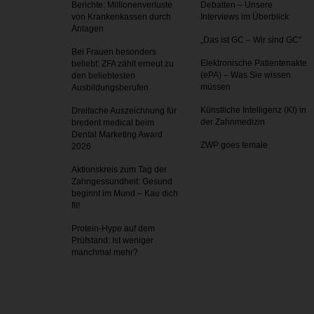
Berichte: Millionenverluste
Debatten – Unsere
von Krankenkassen durch
Interviews im Überblick
Anlagen
„Das ist GC – Wir sind GC“
Bei Frauen besonders
Elektronische Patientenakte
beliebt: ZFA zählt erneut zu
(ePA) – Was Sie wissen
den beliebtesten
müssen
Ausbildungsberufen
Künstliche Intelligenz (KI) in
Dreifache Auszeichnung für
der Zahnmedizin
bredent medical beim
Dental Marketing Award
ZWP goes female
2026
Aktionskreis zum Tag der
Zahnges­sundheit: Gesund
beginnt im Mund – Kau dich
fit!
Protein-Hype auf dem
Prüfstand: Ist weniger
manchmal mehr?