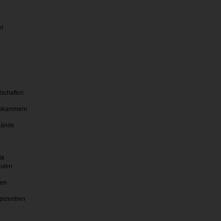
el
lschaften
skammern
bände
ik
hulen
ten
gszentren