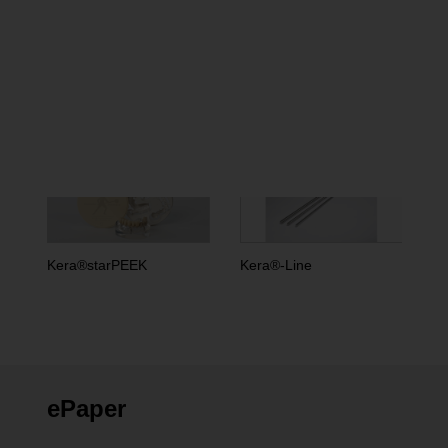
und spiegeln nicht die Meinung der Redaktion wider.
mehr Produkte von
Eisenbacher Dentalwaren ED
GmbH
Kera®starPEEK
Kera®-Line
ePaper