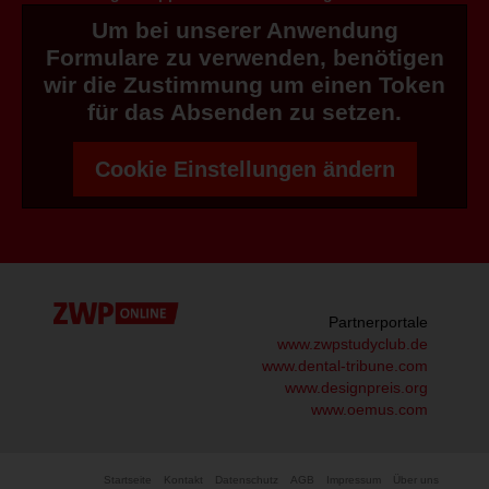
Um bei unserer Anwendung
Formulare zu verwenden, benötigen
wir die Zustimmung um einen Token
für das Absenden zu setzen.
Cookie Einstellungen ändern
Partnerportale
www.zwpstudyclub.de
www.dental-tribune.com
www.designpreis.org
www.oemus.com
Startseite
Kontakt
Datenschutz
AGB
Impressum
Über uns