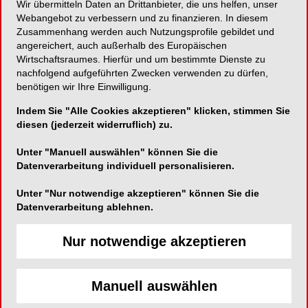
Wir übermitteln Daten an Drittanbieter, die uns helfen, unser
Webangebot zu verbessern und zu finanzieren. In diesem
Neues Hochleistungspolymer für offene
Zusammenhang werden auch Nutzungsprofile gebildet und
CAD/CAM-Systeme
angereichert, auch außerhalb des Europäischen
Wirtschaftsraumes. Hierfür und um bestimmte Dienste zu
nachfolgend aufgeführten Zwecken verwenden zu dürfen,
benötigen wir Ihre Einwilligung.
Indem Sie "Alle Cookies akzeptieren" klicken, stimmen Sie
Eisenbacher Dentalwaren ED GmbH
diesen (jederzeit widerruflich) zu.
Dr.-Konrad-Wiegand-Straße 9
63939 Wörth am Main
Unter "Manuell auswählen" können Sie die
Datenverarbeitung individuell personalisieren.
Telefon:
09372-94040
Unter "Nur notwendige akzeptieren" können Sie die
Fax:
09372-940429
Datenverarbeitung ablehnen.
E-Mail:
Nur notwendige akzeptieren
Manuell auswählen