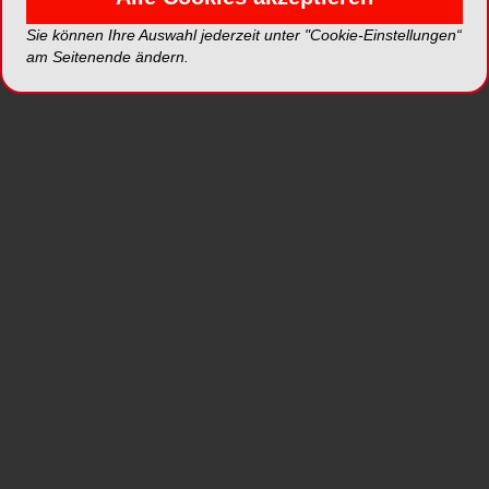
NobelActive ist ein Implantat wie kein anderes.
Sie können Ihre Auswahl jederzeit unter "Cookie-Einstellungen“
am Seitenende ändern.
Der Implantatkörper und die Gewindeausführung
verdichten den Knochen während der Insertion.
Dies sorgt für eine hohe Primärstabilität, selbst bei
ungünstigen Knochenverhältnissen. Dadurch ist
es optimal für die Sofortimplantation geeignet.
Außerdem können Sie durch die Kammern für das
Rückwärtsschneiden mit apikalen Bohrschneiden
die Implantatposition anpassen, um eine optimale
Ausrichtung der prothetischen Versorgung zu
erzielen.
mehr Informationen
*Die Beiträge in dieser Rubrik stammen von den Anbietern
und spiegeln nicht die Meinung der Redaktion wider.