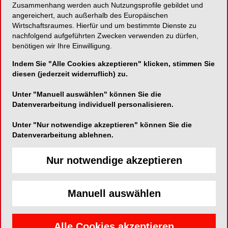
Zusammenhang werden auch Nutzungsprofile gebildet und
angereichert, auch außerhalb des Europäischen
Ein Implantat wie kein anderes
Wirtschaftsraumes. Hierfür und um bestimmte Dienste zu
nachfolgend aufgeführten Zwecken verwenden zu dürfen,
benötigen wir Ihre Einwilligung.
Indem Sie "Alle Cookies akzeptieren" klicken, stimmen Sie
Nobel Biocare Deutschland GmbH
diesen (jederzeit widerruflich) zu.
Konrad-Zuse-Straße 6
Unter "Manuell auswählen" können Sie die
52134 Herzogenrath
Datenverarbeitung individuell personalisieren.
Telefon:
0221-500 85 0
Unter "Nur notwendige akzeptieren" können Sie die
Fax:
0221 500 85 333
Datenverarbeitung ablehnen.
E-Mail:
info.germany@nobelbiocare.com
Website:
http://www.nobelbiocare.com
Nur notwendige akzeptieren
Zum Shop
Manuell auswählen
Alle Cookies akzeptieren