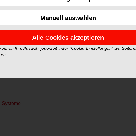
Manuell auswählen
Alle Cookies akzeptieren
 können Ihre Auswahl jederzeit unter "Cookie-Einstellungen“ am Seiten
ern.
Bereich der innovativen implantatbasierten
nzelner Zähne bis hin zur Versorgung vollständig
M-Systeme