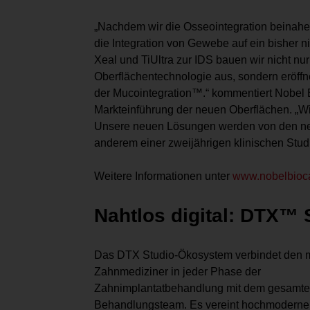
„Nachdem wir die Osseointegration beinahe 
die Integration von Gewebe auf ein bisher n
Xeal und TiUltra zur IDS bauen wir nicht nu
Oberflächentechnologie aus, sondern eröffne
der Mucointegration™.“ kommentiert Nobel 
Markteinführung der neuen Oberflächen. „Wie
Unsere neuen Lösungen werden von den neus
anderem einer zweijährigen klinischen Studi
Weitere Informationen unter
www.nobelbioca
Nahtlos digital: DTX™ 
Das DTX Studio-Ökosystem verbindet den
Zahnmediziner in jeder Phase der
Zahnimplantatbehandlung mit dem gesamt
Behandlungsteam. Es vereint hochmoderne