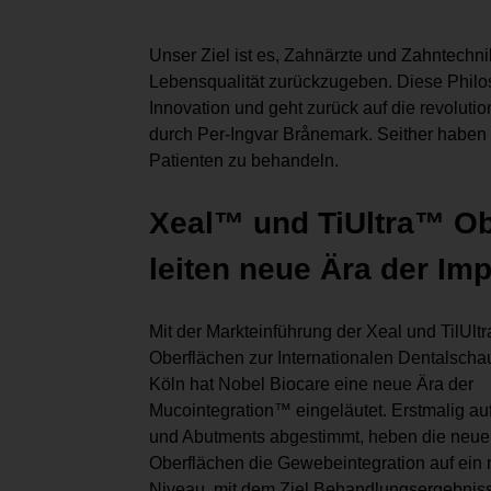
Unser Ziel ist es, Zahnärzte und Zahntechni
Lebensqualität zurückzugeben. Diese Philoso
Innovation und geht zurück auf die revolut
durch Per-Ingvar Brånemark. Seither haben 
Patienten zu behandeln.
Xeal™ und TiUltra™ Ob
leiten neue Ära der Imp
Mit der Markteinführung der Xeal und TilUltr
Oberflächen zur Internationalen Dentalscha
Köln hat Nobel Biocare eine neue Ära der
Mucointegration™ eingeläutet. Erstmalig au
und Abutments abgestimmt, heben die neu
Oberflächen die Gewebeintegration auf ein
Niveau, mit dem Ziel Behandlungsergebniss