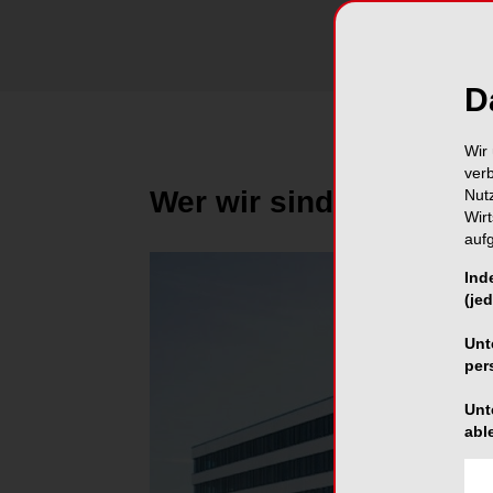
D
Wir 
ver
Wer wir sind
Nut
Wir
auf
Ind
(jed
Unt
per
Unt
abl