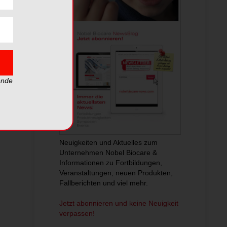
ende
Neuigkeiten und Aktuelles zum
Unternehmen Nobel Biocare &
Informationen zu Fortbildungen,
Veranstaltungen, neuen Produkten,
Fallberichten und viel mehr.
Jetzt abonnieren und keine Neuigkeit
verpassen!