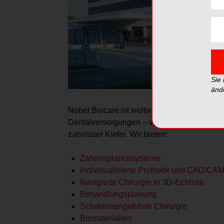
Sie
änd
Nobel Biocare ist weltweit ein Vorreiter im 
Dentalversorgungen – von der Versorgung ei
zahnloser Kiefer. Wir bieten:
Zahnimplantatsysteme
Individualisierte Prothetik und CAD/CA
Navigierte Chirurgie in 3D-Echtzeit
Behandlungsplanung
Schablonengeführte Chirurgie
Biomaterialien