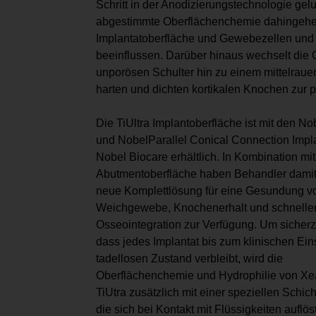
Schritt in der Anodizierungstechnologie gelu
abgestimmte Oberflächenchemie dahingehend
Implantatoberfläche und Gewebezellen und da
beeinflussen. Darüber hinaus wechselt die 
unporösen Schulter hin zu einem mittelrauen
harten und dichten kortikalen Knochen zur
Die TiUltra Implantoberfläche ist mit den No
und NobelParallel Conical Connection Impl
Nobel Biocare erhältlich. In Kombination mit
Abutmentoberfläche haben Behandler damit
neue Komplettlösung für eine Gesundung v
Weichgewebe, Knochenerhalt und schnelle
Osseointegration zur Verfügung. Um sicherz
dass jedes Implantat bis zum klinischen Ein
tadellosen Zustand verbleibt, wird die
Oberflächenchemie und Hydrophilie von Xe
TiUtra zusätzlich mit einer speziellen Schich
die sich bei Kontakt mit Flüssigkeiten auflöst