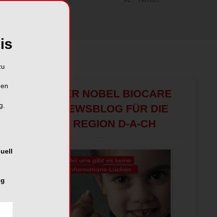
is
zu
hen
DER NOBEL BIOCARE
g.
NEWSBLOG FÜR DIE
REGION D-A-CH
uell
ng