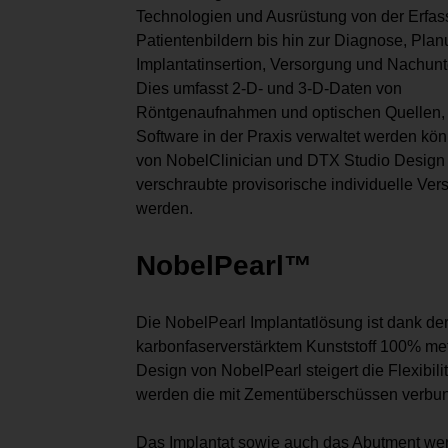
Technologien und Ausrüstung von der Erfa
Patientenbildern bis hin zur Diagnose, Plan
Implantatinsertion, Versorgung und Nachun
Dies umfasst 2-D- und 3-D-Daten von
Röntgenaufnahmen und optischen Quellen, mi
Software in der Praxis verwaltet werden kön
von NobelClinician und DTX Studio Design f
verschraubte provisorische individuelle Ver
werden.
NobelPearl™
Die NobelPearl Implantatlösung ist dank 
karbonfaserverstärktem Kunststoff 100% meta
Design von NobelPearl steigert die Flexibili
werden die mit Zementüberschüssen verbu
Das Implantat sowie auch das Abutment werd