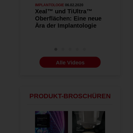
IMPLANTOLOGIE
06.02.2020
NOBEL BIOCA
Xeal™ und TiUltra™
Nobel Bio
Oberflächen: Eine neue
Symposiu
Ära der Implantologie
- die bes
Alle Videos
PRODUKT-BROSCHÜREN