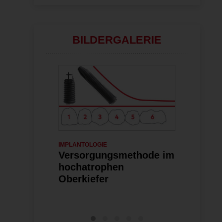
BILDERGALERIE
IMPLANTOLOGIE
28.11.2022
IMPLANTOLOGI
Versorgungsmethode im
Nobel Bi
hochatrophen
System: 
Oberkiefer
Implantol
gestalten