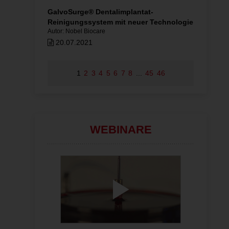
GalvoSurge® Dentalimplantat-
Reinigungssystem mit neuer Technologie
Autor: Nobel Biocare
20.07.2021
1
2
3
4
5
6
7
8
...
45
46
WEBINARE