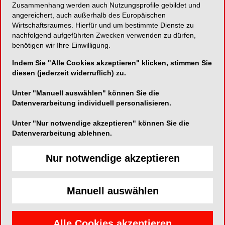
Zusammenhang werden auch Nutzungsprofile gebildet und
angereichert, auch außerhalb des Europäischen
­Der Schlüssel zu erfolgreichen Behandlungen
Wirtschaftsraumes. Hierfür und um bestimmte Dienste zu
nachfolgend aufgeführten Zwecken verwenden zu dürfen,
benötigen wir Ihre Einwilligung.
Indem Sie "Alle Cookies akzeptieren" klicken, stimmen Sie
Nobel Biocare Deutschland GmbH
diesen (jederzeit widerruflich) zu.
Konrad-Zuse-Straße 6
Unter "Manuell auswählen" können Sie die
52134 Herzogenrath
Datenverarbeitung individuell personalisieren.
Telefon:
0221-500 85 0
Unter "Nur notwendige akzeptieren" können Sie die
Fax:
0221 500 85 333
Datenverarbeitung ablehnen.
E-Mail:
info.germany@nobelbiocare.com
Website:
http://www.nobelbiocare.com
Nur notwendige akzeptieren
Zum Shop
Manuell auswählen
Alle Cookies akzeptieren