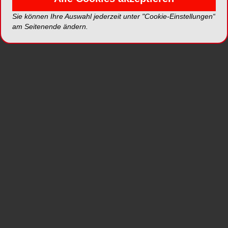
Erleben Sie eine visuelle Art, um optimale
Sie können Ihre Auswahl jederzeit unter "Cookie-Einstellungen“
am Seitenende ändern.
Behandlungsergebnisse zu erzielen.
NobelClinician ist eine anwenderfreundliche
Lösung für Diagnose, Behandlungsplanung und
Patientenkommunikation. NobelClinician
verwendet modernste Technologien, um
Zahnärzte bei der Verbesserung aller Aspekte der
Zahnimplantatbehandlung zu unterstützen.
mehr Informationen
*Die Beiträge in dieser Rubrik stammen von den Anbietern
und spiegeln nicht die Meinung der Redaktion wider.